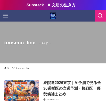
Substack AI文明の生き方
tousenn_line
– tag –
ホーム
tousenn_line
衆院選2026東京｜AI予測で見る全
30選挙区の当選予測・接戦区・優
勢候補まとめ
2026-02-07