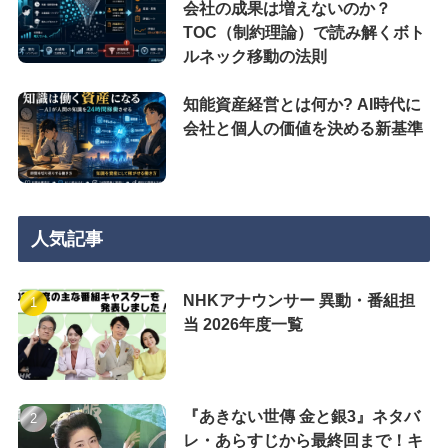
会社の成果は増えないのか？
TOC（制約理論）で読み解くボト
ルネック移動の法則
知能資産経営とは何か? AI時代に
会社と個人の価値を決める新基準
人気記事
NHKアナウンサー 異動・番組担
当 2026年度一覧
『あきない世傳 金と銀3』ネタバ
レ・あらすじから最終回まで！キ