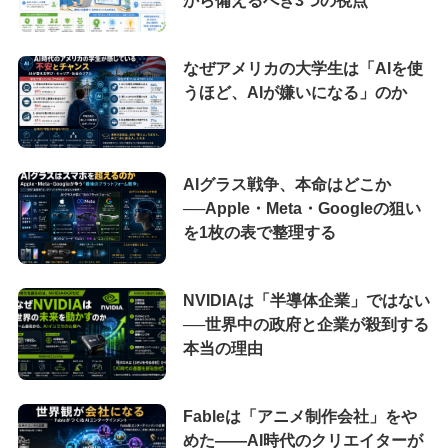
から備えるべき3つの視点
なぜアメリカの大学生は「AIを使
うほど、AIが嫌いになる」のか
AIグラス戦争、本命はどこか
──Apple・Meta・Googleの狙い
を1枚の表で整理する
NVIDIAは「半導体企業」ではない
──世界中の政府と企業が殺到する
本当の理由
Fableは「アニメ制作会社」をや
めた――AI時代のクリエイターが