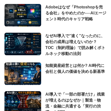
Adobeはなぜ「Photoshopを売
る会社」をやめたのか──AIエージ
ェント時代のキャリア戦略
なぜAI導入で”速く”なったのに、
会社の成果は増えないのか？
TOC（制約理論）で読み解くボト
ルネック移動の法則
知能資産経営とは何か? AI時代に
会社と個人の価値を決める新基準
AI導入で「一部の部署だけ」残業
が増えるのはなぜか｜製造・物
流・金融に共通する「実行の渋