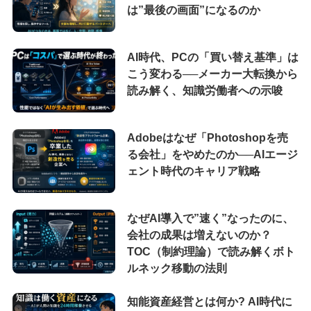
は”最後の画面”になるのか
AI時代、PCの「買い替え基準」は
こう変わる──メーカー大転換から
読み解く、知識労働者への示唆
Adobeはなぜ「Photoshopを売
る会社」をやめたのか──AIエージ
ェント時代のキャリア戦略
なぜAI導入で”速く”なったのに、
会社の成果は増えないのか？
TOC（制約理論）で読み解くボト
ルネック移動の法則
知能資産経営とは何か? AI時代に