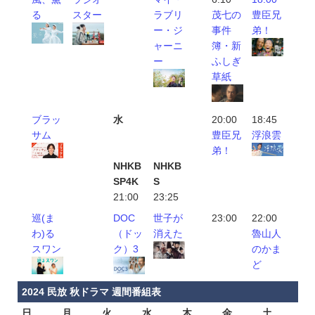
る
スター
ラブリ
茂七の
豊臣兄
ー・ジ
事件
弟！
ャーニ
簿・新
ー
ふしぎ
草紙
ブラッ
水
20:00
18:45
サム
豊臣兄
浮浪雲
弟！
NHKB
NHKB
SP4K
S
21:00
23:25
巡(ま
DOC
世子が
23:00
22:00
わ)る
（ドッ
消えた
魯山人
スワン
ク）3
のかま
ど
2024 民放 秋ドラマ 週間番組表
日
月
火
水
木
金
土