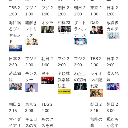
TBS 2
フジ 2
フジ 2
朝日 2
朝日 2
東京 2
日本 2
1:00
1:00
1:00
1:00
1:00
1:00
1:00
海に眠
噓解き
オクラ
相棒23
ザ・ト
D&D
放課後
るダイ
レトリ
ラベル
カルテ
ヤモン
ック
ナース
ド
日本 2
フジ 2
朝日 2
フジ 2
フジ 2
TBS 2
日本 2
2:30
2:00
1:00
2:00
2:00
2:00
2:00
若草物
モンス
民王
全領域
わたし
ライオ
潜入兄
語
ター
異常解
の宝物
ンの隠
妹
決室
れ家
朝日 2
東京 2
TBS 2
朝日 2
朝日 2
2:15
3:06
2:00
3:15
3:00
マイダ
キュロ
あのク
無能の
私たち
イアリ
スの女
ズを殴
鷹
が恋す