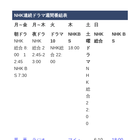
NHK連続ドラマ週間番組表
月～金
月～木
火
木
土
日
朝ドラ
夜ドラ
ドラマ
NHKB
土
NHK
NHK B
NHK
NHK
10
S
曜
総合
S
総合 8:
総合 2
NHK総
18:00
ド
00 1
2:45-2
合 22:
ラ
2:45
3:00
00
マ
NHK B
N
S 7:30
H
K
総
合
2
2:
0
0
風、薫
ラジオ
マイ・
6:10
18:00