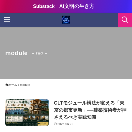
Substack AI文明の生き方
module
– tag –
ホーム
module
CLTモジュール構法が変える「東
京の都市更新」──建築技術者が押
さえるべき実践知識
2026-06-22