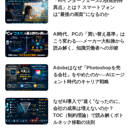
「AIインターフェースの技術的特
異点」とは？ スマートフォン
は”最後の画面”になるのか
AI時代、PCの「買い替え基準」は
こう変わる──メーカー大転換から
読み解く、知識労働者への示唆
Adobeはなぜ「Photoshopを売
る会社」をやめたのか──AIエージ
ェント時代のキャリア戦略
なぜAI導入で”速く”なったのに、
会社の成果は増えないのか？
TOC（制約理論）で読み解くボト
ルネック移動の法則