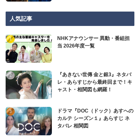
人気記事
NHKアナウンサー 異動・番組担
当 2026年度一覧
『あきない世傳 金と銀3』ネタバ
レ・あらすじから最終回まで！キ
ャスト・相関図も網羅！
ドラマ『DOC（ドック）あすへの
カルテ シーズン１』あらすじ ネ
タバレ 相関図