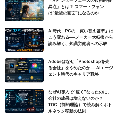
「AIインターフェースの技術的特
異点」とは？ スマートフォン
は”最後の画面”になるのか
AI時代、PCの「買い替え基準」は
こう変わる──メーカー大転換から
読み解く、知識労働者への示唆
Adobeはなぜ「Photoshopを売
る会社」をやめたのか──AIエージ
ェント時代のキャリア戦略
なぜAI導入で”速く”なったのに、
会社の成果は増えないのか？
TOC（制約理論）で読み解くボト
ルネック移動の法則