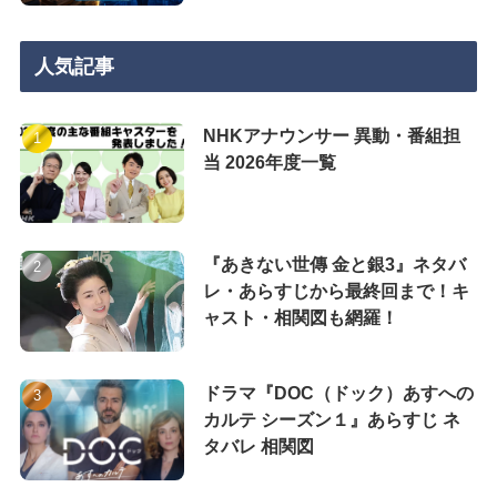
人気記事
NHKアナウンサー 異動・番組担
当 2026年度一覧
『あきない世傳 金と銀3』ネタバ
レ・あらすじから最終回まで！キ
ャスト・相関図も網羅！
ドラマ『DOC（ドック）あすへの
カルテ シーズン１』あらすじ ネ
タバレ 相関図