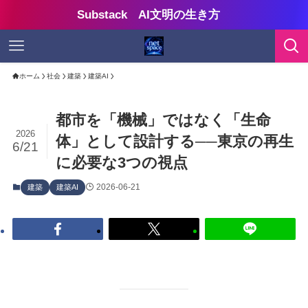
Substack AI文明の生き方
ホーム
社会
建築
建築AI
都市を「機械」ではなく「生命
2026
体」として設計する──東京の再生
6/21
に必要な3つの視点
2026-06-21
建築
建築AI