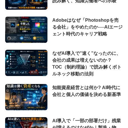
読み解く、知識労働者への示唆
Adobeはなぜ「Photoshopを売
る会社」をやめたのか──AIエージ
ェント時代のキャリア戦略
なぜAI導入で”速く”なったのに、
会社の成果は増えないのか？
TOC（制約理論）で読み解くボト
ルネック移動の法則
知能資産経営とは何か? AI時代に
会社と個人の価値を決める新基準
AI導入で「一部の部署だけ」残業
が増えるのはなぜか｜製造・物