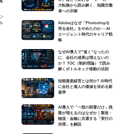
賢
大転換から読み解く、知識労働
者への示唆
ン
み
Adobeはなぜ「Photoshopを
売る会社」をやめたのか──AI
エージェント時代のキャリア戦
略
なぜAI導入で”速く”なったの
に、会社の成果は増えないの
か？ TOC（制約理論）で読み
解くボトルネック移動の法則
知能資産経営とは何か? AI時代
に会社と個人の価値を決める新
基準
AI導入で「一部の部署だけ」残
業が増えるのはなぜか｜製造・
物流・金融に共通する「実行の
渋滞」を解説