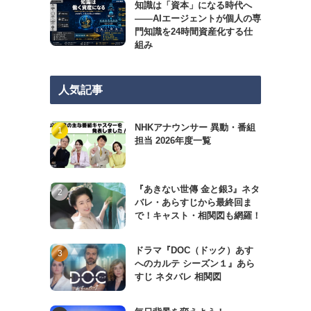
知識は「資本」になる時代へ
——AIエージェントが個人の専
門知識を24時間資産化する仕
組み
人気記事
NHKアナウンサー 異動・番組
担当 2026年度一覧
『あきない世傳 金と銀3』ネタ
バレ・あらすじから最終回ま
で！キャスト・相関図も網羅！
ドラマ『DOC（ドック）あす
へのカルテ シーズン１』あら
すじ ネタバレ 相関図