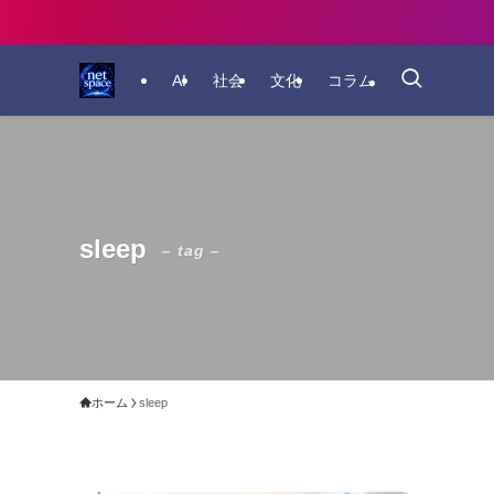
AI
社会
文化
コラム
sleep
– tag –
ホーム
sleep