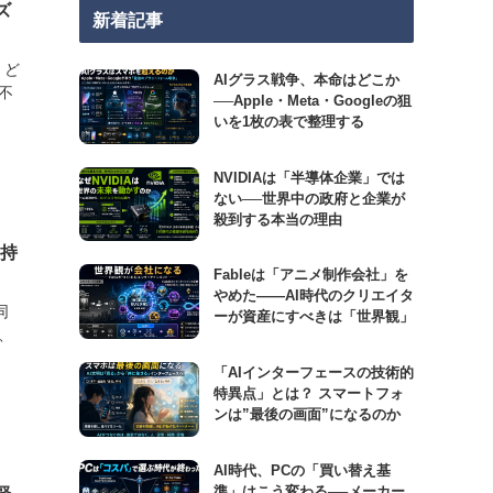
ズ
新着記事
、ど
AIグラス戦争、本命はどこか
不
──Apple・Meta・Googleの狙
いを1枚の表で整理する
NVIDIAは「半導体企業」では
ない──世界中の政府と企業が
殺到する本当の理由
持
Fableは「アニメ制作会社」を
やめた――AI時代のクリエイタ
同
ーが資産にすべきは「世界観」
、
「AIインターフェースの技術的
特異点」とは？ スマートフォ
ンは”最後の画面”になるのか
AI時代、PCの「買い替え基
準」はこう変わる──メーカー