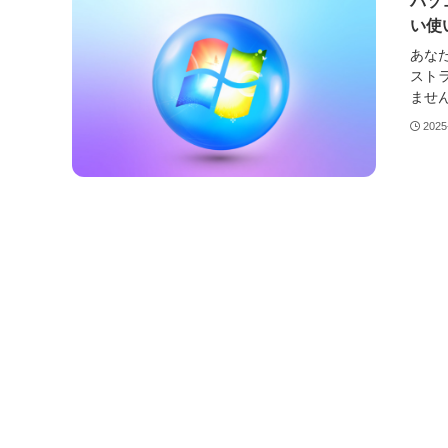
パソ
い使
あな
ストラ
ません
2025