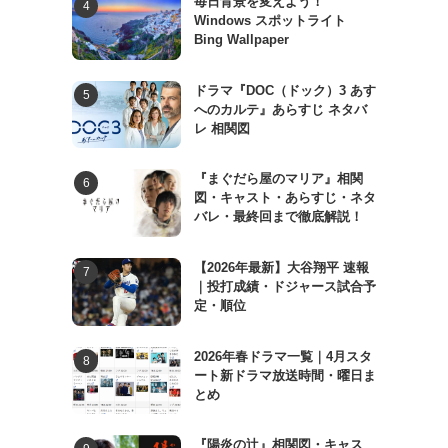
毎日背景を変えよう！
Windows スポットライト
Bing Wallpaper
ドラマ『DOC（ドック）3 あす
へのカルテ』あらすじ ネタバ
レ 相関図
『まぐだら屋のマリア』相関
図・キャスト・あらすじ・ネタ
バレ・最終回まで徹底解説！
【2026年最新】大谷翔平 速報
｜投打成績・ドジャース試合予
定・順位
2026年春ドラマ一覧｜4月スタ
ート新ドラマ放送時間・曜日ま
とめ
『陽炎の辻』相関図・キャス