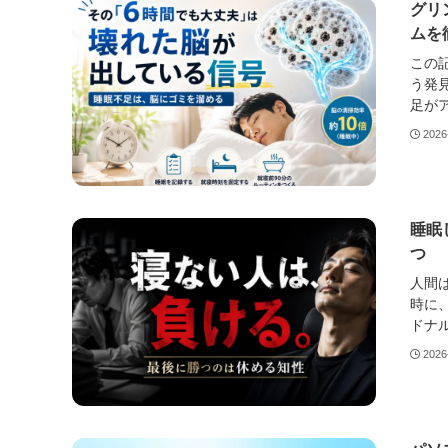
グリ
ムを
この記
う発
足がア
2026
睡眠
つ
人間
時に
ドナル
2026