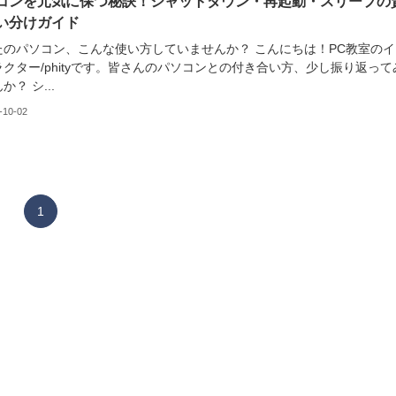
コンを元気に保つ秘訣！シャットダウン・再起動・スリープの
い分けガイド
たのパソコン、こんな使い方していませんか？ こんにちは！PC教室のイ
クター/phityです。皆さんのパソコンとの付き合い方、少し振り返って
か？ シ...
-10-02
1