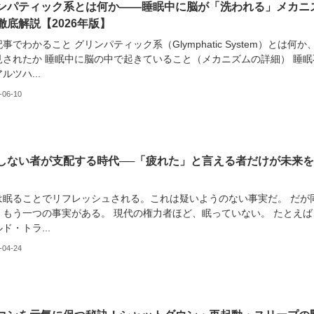
ンパティック系とは何か——睡眠中に脳が「洗われる」メカニ
徹底解説【2026年版】
事でわかること グリンパティック系（Glymphatic System）とは何か
見されたか 睡眠中に脳の中で起きていること（メカニズムの詳細） 睡眠
ルツハ...
-06-10
しない者が支配する時代──「疲れた」と言える者だけが未来を
は眠ることでリフレッシュされる。これは疑いようのない事実だ。 だが
、もう一つの事実がある。 現代の権力者ほど、眠っていない。 たとえば
ド・トラ...
-04-24