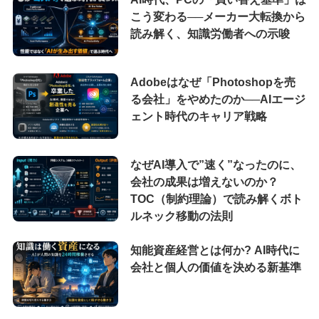
こう変わる──メーカー大転換から
読み解く、知識労働者への示唆
Adobeはなぜ「Photoshopを売
る会社」をやめたのか──AIエージ
ェント時代のキャリア戦略
なぜAI導入で”速く”なったのに、
会社の成果は増えないのか？
TOC（制約理論）で読み解くボト
ルネック移動の法則
知能資産経営とは何か? AI時代に
会社と個人の価値を決める新基準