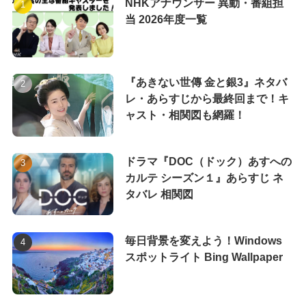
NHKアナウンサー 異動・番組担
当 2026年度一覧
『あきない世傳 金と銀3』ネタバ
レ・あらすじから最終回まで！キ
ャスト・相関図も網羅！
ドラマ『DOC（ドック）あすへの
カルテ シーズン１』あらすじ ネ
タバレ 相関図
毎日背景を変えよう！Windows
スポットライト Bing Wallpaper