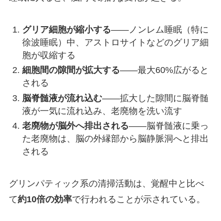
グリア細胞が縮小する
——ノンレム睡眠（特に
徐波睡眠）中、アストロサイトなどのグリア細
胞が収縮する
細胞間の隙間が拡大する
——最大60%広がると
される
脳脊髄液が流れ込む
——拡大した隙間に脳脊髄
液が一気に流れ込み、老廃物を洗い流す
老廃物が脳外へ排出される
——脳脊髄液に乗っ
た老廃物は、脳の外縁部から脳静脈洞へと排出
される
グリンパティック系の清掃活動は、覚醒中と比べ
て
約10倍の効率
で行われることが示されている。