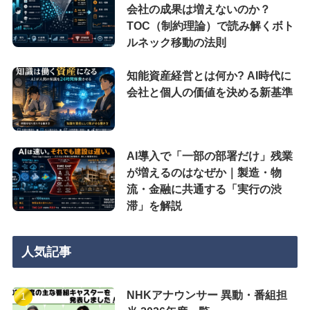
会社の成果は増えないのか？
TOC（制約理論）で読み解くボト
ルネック移動の法則
知能資産経営とは何か? AI時代に
会社と個人の価値を決める新基準
AI導入で「一部の部署だけ」残業
が増えるのはなぜか｜製造・物
流・金融に共通する「実行の渋
滞」を解説
人気記事
NHKアナウンサー 異動・番組担