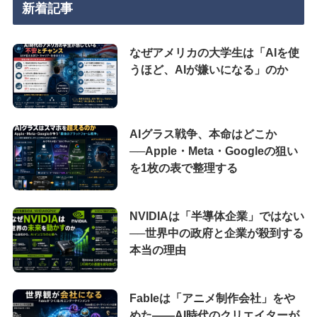
新着記事
なぜアメリカの大学生は「AIを使
うほど、AIが嫌いになる」のか
AIグラス戦争、本命はどこか
──Apple・Meta・Googleの狙い
を1枚の表で整理する
NVIDIAは「半導体企業」ではない
──世界中の政府と企業が殺到する
本当の理由
Fableは「アニメ制作会社」をや
めた――AI時代のクリエイターが