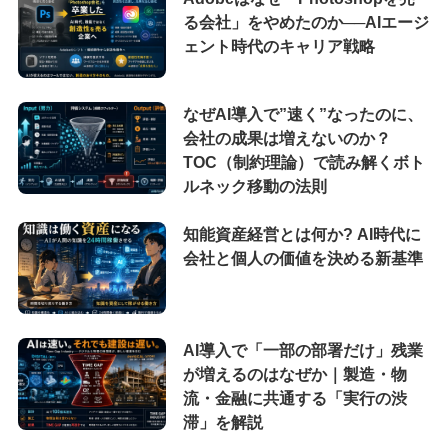
る会社」をやめたのか──AIエージ
ェント時代のキャリア戦略
なぜAI導入で”速く”なったのに、
会社の成果は増えないのか？
TOC（制約理論）で読み解くボト
ルネック移動の法則
知能資産経営とは何か? AI時代に
会社と個人の価値を決める新基準
AI導入で「一部の部署だけ」残業
が増えるのはなぜか｜製造・物
流・金融に共通する「実行の渋
滞」を解説