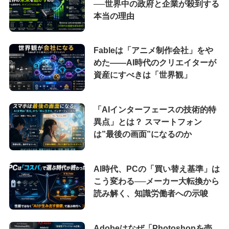
──世界中の政府と企業が殺到する
本当の理由
Fableは「アニメ制作会社」をや
めた――AI時代のクリエイターが
資産にすべきは「世界観」
「AIインターフェースの技術的特
異点」とは？ スマートフォン
は”最後の画面”になるのか
AI時代、PCの「買い替え基準」は
こう変わる──メーカー大転換から
読み解く、知識労働者への示唆
Adobeはなぜ「Photoshopを売