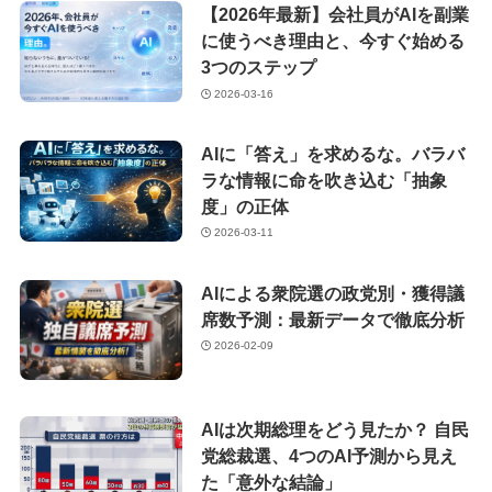
【2026年最新】会社員がAIを副業
に使うべき理由と、今すぐ始める
3つのステップ
2026-03-16
AIに「答え」を求めるな。バラバ
ラな情報に命を吹き込む「抽象
度」の正体
2026-03-11
AIによる衆院選の政党別・獲得議
席数予測：最新データで徹底分析
2026-02-09
AIは次期総理をどう見たか？ 自民
党総裁選、4つのAI予測から見え
た「意外な結論」