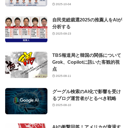
2025-10-04
自民党総裁選2025の推薦人をAIが
分析する
2025-09-23
TBS報道局と韓国の関係について
Grok、Copilotに訊いた客観的視
点
2025-08-11
グーグル検索のAI化で影響を受け
るブログ運営者がとるべき戦略
2025-08-10
AIの衝撃回答！アメリカが衰退す