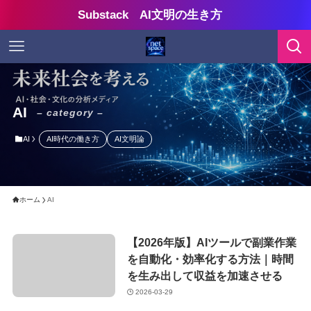
Substack AI文明の生き方
AI
– category –
AI
AI時代の働き方
AI文明論
ホーム
AI
【2026年版】AIツールで副業作業
を自動化・効率化する方法｜時間
を生み出して収益を加速させる
2026-03-29