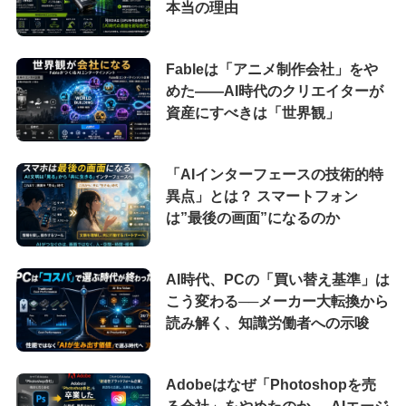
本当の理由
Fableは「アニメ制作会社」をや
めた――AI時代のクリエイターが
資産にすべきは「世界観」
「AIインターフェースの技術的特
異点」とは？ スマートフォン
は”最後の画面”になるのか
AI時代、PCの「買い替え基準」は
こう変わる──メーカー大転換から
読み解く、知識労働者への示唆
Adobeはなぜ「Photoshopを売
る会社」をやめたのか──AIエージ