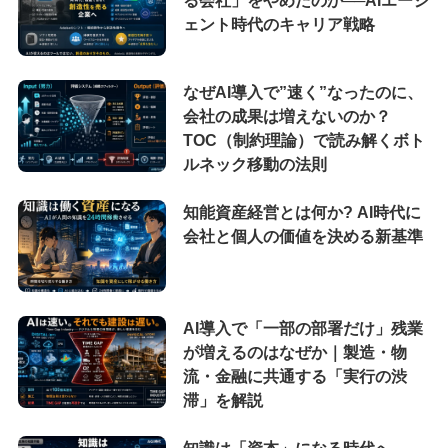
ェント時代のキャリア戦略
なぜAI導入で”速く”なったのに、
会社の成果は増えないのか？
TOC（制約理論）で読み解くボト
ルネック移動の法則
知能資産経営とは何か? AI時代に
会社と個人の価値を決める新基準
AI導入で「一部の部署だけ」残業
が増えるのはなぜか｜製造・物
流・金融に共通する「実行の渋
滞」を解説