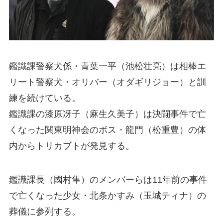
鑑識課警察犬係・青葉一平（池松壮亮）は相棒エ
リート警察犬・オリバー（オダギリジョー）と訓
練を続けている。
鑑識課の漆原冴子（麻生久美子）は決闘事件で亡
くなった関東明神会のボス・龍門（松重豊）の体
内からトリカブトが発見する。
鑑識課長（國村隼）のメンバーらは11年前の事件
で亡くなった少女・北条かすみ（玉城ティナ）の
葬儀に参列する。