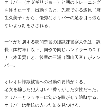
オリバー（オダギリジョー）と朝のトレーニング
を終えた一平。出勤すると、先輩である漆原（麻
生久美子）から、優秀なオリバーの足を引っ張ら
ないよう釘をさされる。
一平が所属する狭間県警の鑑識課警察犬係は、課
長（國村隼）以下、同僚で同じハンドラーのユキ
ナ（本田翼）と、後輩の三浦（岡山天音）がメン
バー。
オレオレ詐欺被害への出動の要請がくる。
老女を騙した犯人はいい香りがした女性だった。
オリバーとラッキーに匂いを嗅がせて追跡する。
オリバーは拳銃の入った缶を見つける。