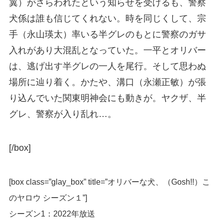
翼）がさらわれたという知らせを受けるも、警察
犬係は誰も信じてくれない。時を同じくして、宗
手（永山瑛太）率いる半グレのもとに警察のガサ
入れがあり大混乱となっていた。一平とオリバー
は、逃げ出す半グレの一人を尾行。そして思わぬ
場所に辿り着く。かたや、溝口（永瀬正敏）が張
り込んでいた関東明神会にも動きが。ヤクザ、半
グレ、警察が入り乱れ…。
[/box]
[box class=”glay_box” title=”オリバーな犬、（Gosh!!）こ
のヤロウ シーズン１”]
シーズン1：2022年放送