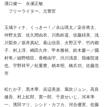
溝口健一 永瀬正敏
フリーライター。元警官
玉城ティナ、くっきー！／永山瑛太／染谷将太、
仲野太賀、佐久間由衣、川島鈴遥、佐藤緋美、浅
川梨奈／坂井真紀、葛山信吾、火野正平、竹内都
子、村上淳、嶋田久作、甲本雅裕、鈴木慶一／國
村隼／細野晴臣、香椎由宇、渋川清彦、我修院達
也、宇野祥平／松重豊、柄本明、橋爪功、佐藤浩
市
松たか子、黒木華、浜辺美波、風吹ジュン、高良
健吾、村上虹郎、寛一郎、千原せいじ、河本準
一、濱田マリ、シシド・カフカ、河合優実、佐藤