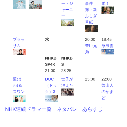
ー・ジ
事件
弟！
ャーニ
簿・新
ー
ふしぎ
草紙
ブラッ
水
20:00
18:45
サム
豊臣兄
浮浪雲
弟！
NHKB
NHKB
SP4K
S
21:00
23:25
巡(ま
DOC
世子が
23:00
22:00
わ)る
（ドッ
消えた
魯山人
スワン
ク）3
のかま
ど
NHK連続ドラマ一覧 ネタバレ あらすじ