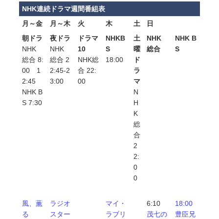
NHK連続ドラマ週間番組表
月～金
月～木
火
木
土
日
朝ドラ
夜ドラ
ドラマ
NHKB
土
NHK
NHK B
NHK
NHK
10
S
曜
総合
S
総合 8:
総合 2
NHK総
18:00
ド
00 1
2:45-2
合 22:
ラ
2:45
3:00
00
マ
NHK B
N
S 7:30
H
K
総
合
2
2:
0
0
風、薫
ラジオ
マイ・
6:10
18:00
る
スター
ラブリ
茂七の
豊臣兄