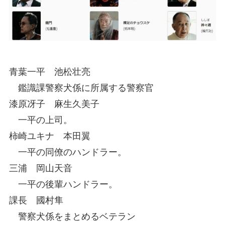
青葉一平 池松壮亮
鑑識課警察犬係に所属する警察官
漆原冴子 麻生久美子
一平の上司。
柿崎ユキナ 本田翼
一平の同僚のハンドラー。
三浦 岡山天音
一平の後輩ハンドラー。
課長 國村隼
警察犬係をまとめるベテラン