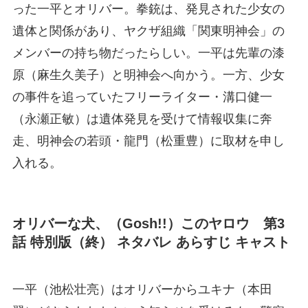
った一平とオリバー。拳銃は、発見された少女の
遺体と関係があり、ヤクザ組織「関東明神会」の
メンバーの持ち物だったらしい。一平は先輩の漆
原（麻生久美子）と明神会へ向かう。一方、少女
の事件を追っていたフリーライター・溝口健一
（永瀬正敏）は遺体発見を受けて情報収集に奔
走、明神会の若頭・龍門（松重豊）に取材を申し
入れる。
オリバーな犬、（Gosh!!）このヤロウ 第3
話 特別版（終） ネタバレ あらすじ キャスト
一平（池松壮亮）はオリバーからユキナ（本田