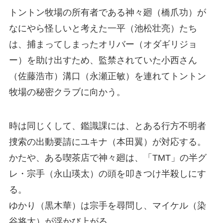
トントン牧場の所有者である神々廻（橋爪功）が
なにやら怪しいと考えた一平（池松壮亮）たち
は、捕まってしまったオリバー（オダギリジョ
ー）を助け出すため、監禁されていた小西さん
（佐藤浩市）溝口（永瀬正敏）を連れてトントン
牧場の秘密クラブに向かう。
時は同じくして、鑑識課には、とある行方不明者
捜索の出動要請にユキナ（本田翼）が対応する。
かたや、ある喫茶店で神々廻は、「TMT」の半グ
レ・宗手（永山瑛太）の頭を叩きつけ半殺しにす
る。
ゆかり（黒木華）は宗手を尋問し、マイケル（染
谷将太）が浮かび上がる。