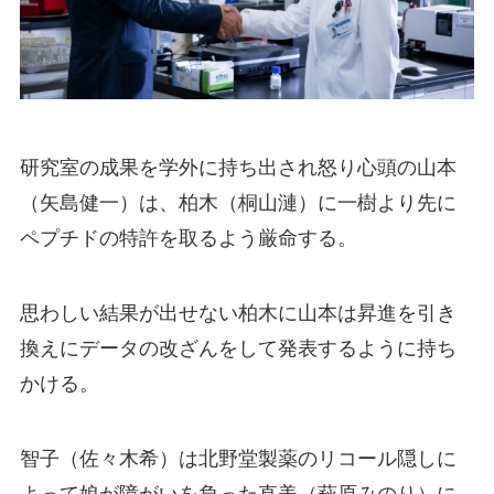
研究室の成果を学外に持ち出され怒り心頭の山本
（矢島健一）は、柏木（桐山漣）に一樹より先に
ペプチドの特許を取るよう厳命する。
思わしい結果が出せない柏木に山本は昇進を引き
換えにデータの改ざんをして発表するように持ち
かける。
智子（佐々木希）は北野堂製薬のリコール隠しに
よって娘が障がいを負った直美（萩原みのり）に