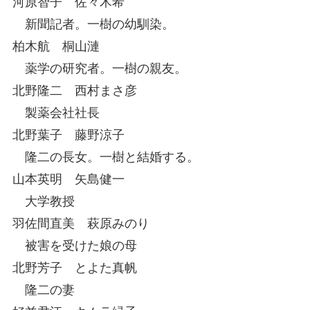
河原智子 佐々木希
新聞記者。一樹の幼馴染。
柏木航 桐山漣
薬学の研究者。一樹の親友。
北野隆二 西村まさ彦
製薬会社社長
北野葉子 藤野涼子
隆二の長女。一樹と結婚する。
山本英明 矢島健一
大学教授
羽佐間直美 萩原みのり
被害を受けた娘の母
北野芳子 とよた真帆
隆二の妻