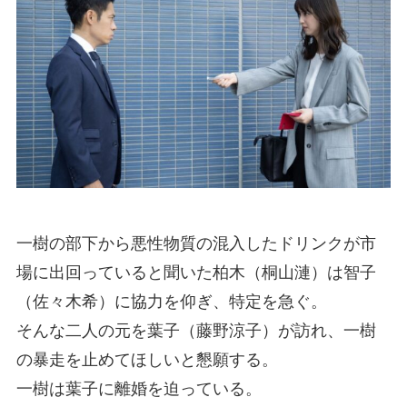
一樹の部下から悪性物質の混入したドリンクが市
場に出回っていると聞いた柏木（桐山漣）は智子
（佐々木希）に協力を仰ぎ、特定を急ぐ。
そんな二人の元を葉子（藤野涼子）が訪れ、一樹
の暴走を止めてほしいと懇願する。
一樹は葉子に離婚を迫っている。