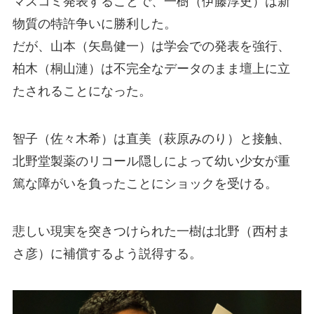
マスコミ発表することで、一樹（伊藤淳史）は新
物質の特許争いに勝利した。
だが、山本（矢島健一）は学会での発表を強行、
柏木（桐山漣）は不完全なデータのまま壇上に立
たされることになった。
智子（佐々木希）は直美（萩原みのり）と接触、
北野堂製薬のリコール隠しによって幼い少女が重
篤な障がいを負ったことにショックを受ける。
悲しい現実を突きつけられた一樹は北野（西村ま
さ彦）に補償するよう説得する。