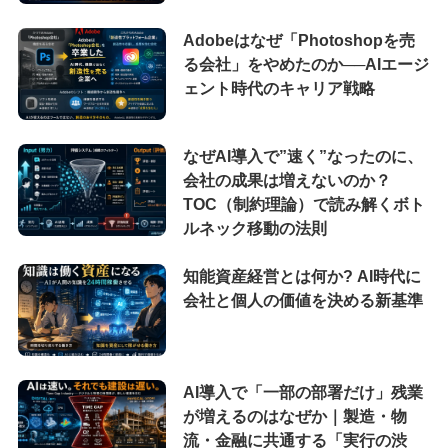
Adobeはなぜ「Photoshopを売
る会社」をやめたのか──AIエージ
ェント時代のキャリア戦略
なぜAI導入で”速く”なったのに、
会社の成果は増えないのか？
TOC（制約理論）で読み解くボト
ルネック移動の法則
知能資産経営とは何か? AI時代に
会社と個人の価値を決める新基準
AI導入で「一部の部署だけ」残業
が増えるのはなぜか｜製造・物
流・金融に共通する「実行の渋