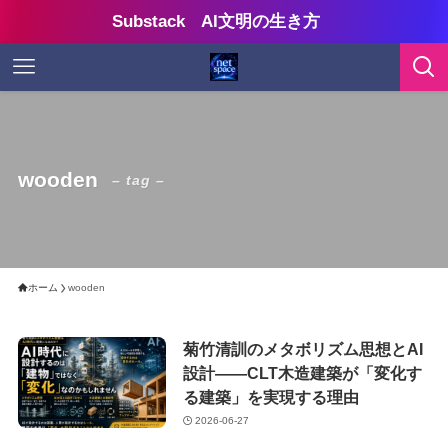
Substack AI文明の生き方
wooden
– tag –
ホーム
wooden
菊竹清訓のメタボリズム思想とAI
設計——CLT木造建築が「変化す
る建築」を実現する理由
2026-06-27