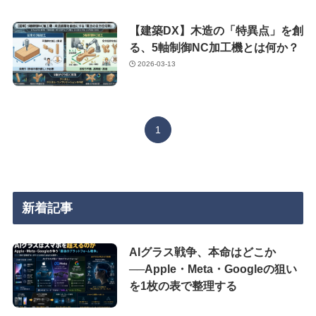
【建築DX】木造の「特異点」を創
る、5軸制御NC加工機とは何か？
2026-03-13
1
新着記事
AIグラス戦争、本命はどこか
──Apple・Meta・Googleの狙い
を1枚の表で整理する