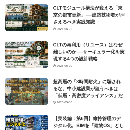
CLTモジュール構法が変える「東
京の都市更新」──建築技術者が押
さえるべき実践知識
2026-06-22
CLTの再利用（リユース）はなぜ
難しいのか──サーキュラー化を実
現する4つの設計戦略
2026-06-20
超高層の「3時間耐火」に騙され
るな。中小建設業が狙うべきは
「低層・高密度アライアンス」だ
2026-05-06
【実装編：第6回】維持管理のデ
ジタル化。BIMを「建物OS」とし