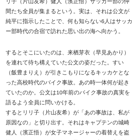
リ子（片山友希）健人（濱正悟）サッカー部の仲
間たち全員が集まるという。実は、それは公文が
純平に指示したことで、何も知らない6人はサッカ
ー部時代の合宿で訪れた思い出の海へ向かう。
するとそこにいたのは、来栖芽衣（早見あかり）
を連れて待ち構えていた公文の姿だった。すい
（飯豊まりえ）が引きこもりになるキッカケとな
った高校時代のバイク事故。あの時一体何が起き
ていたのか。公文は10年前のバイク事故の真実を
語るよう全員に問いかける。
するとリリ子（片山友希）が「あの事故は、私が
原因なの」と切り出す。それはキャプテンの城崎
健人（濱正悟）が女子マネージャーの着替えを盗