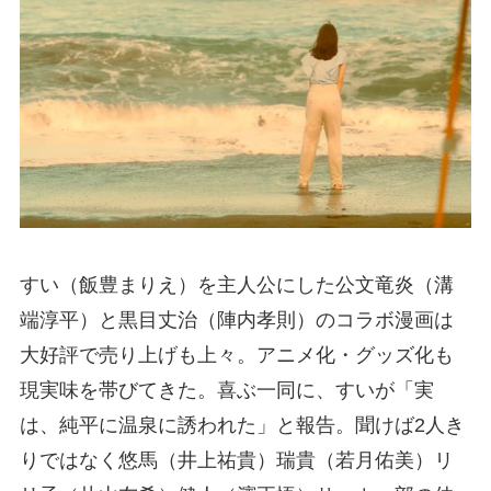
すい（飯豊まりえ）を主人公にした公文竜炎（溝
端淳平）と黒目丈治（陣内孝則）のコラボ漫画は
大好評で売り上げも上々。アニメ化・グッズ化も
現実味を帯びてきた。喜ぶ一同に、すいが「実
は、純平に温泉に誘われた」と報告。聞けば2人き
りではなく悠馬（井上祐貴）瑞貴（若月佑美）リ