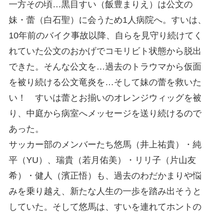
一方その頃…黒目すい（飯豊まりえ）は公文の
妹・蕾（白石聖）に会うため1人病院へ。すいは、
10年前のバイク事故以降、自らを見守り続けてく
れていた公文のおかげでコモリビト状態から脱出
できた。そんな公文を…過去のトラウマから仮面
を被り続ける公文竜炎を…そして妹の蕾を救いた
い！ すいは蕾とお揃いのオレンジウィッグを被
り、中庭から病室へメッセージを送り続けるので
あった。
サッカー部のメンバーたち悠馬（井上祐貴）・純
平（YU）、瑞貴（若月佑美）・リリ子（片山友
希）・健人（濱正悟）も、過去のわだかまりや悩
みを乗り越え、新たな人生の一歩を踏み出そうと
していた。そして悠馬は、すいを連れてホントの