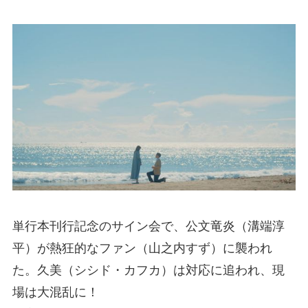
単行本刊行記念のサイン会で、公文竜炎（溝端淳
平）が熱狂的なファン（山之内すず）に襲われ
た。久美（シシド・カフカ）は対応に追われ、現
場は大混乱に！