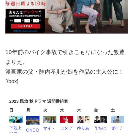
10年前のバイク事故で引きこもりになった飯豊
まりえ。
漫画家の父・陣内孝則が娘を作品の主人公に！
[/box]
2023 民放 秋ドラマ 週間番組表
日
月
火
水
木
金
土
下剋上
ゼイチ
うちの
ゆりあ
コタツ
マイ・
ONE D