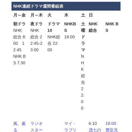
NHK連続ドラマ週間番組表
月～金
月～木
火
木
土
日
朝ドラ
夜ドラ
ドラマ
NHKB
土
NHK
NHK B
NHK
NHK
10
S
曜
総合
S
総合 8:
総合 2
NHK総
18:00
ド
00 1
2:45-2
合 22:
ラ
2:45
3:00
00
マ
NHK B
N
S 7:30
H
K
総
合
2
2:
0
0
風、薫
ラジオ
マイ・
6:10
18:00
る
スター
ラブリ
茂七の
豊臣兄