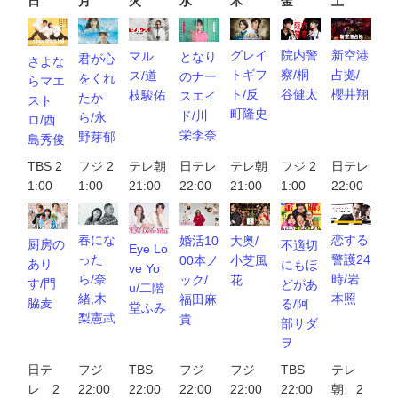
日
月
火
水
木
金
土
新空港
院内警
グレイ
マル
となり
君が心
さよな
占拠/
察/桐
トギフ
ス/道
のナー
をくれ
らマエ
櫻井翔
谷健太
ト/反
枝駿佑
スエイ
たか
スト
町隆史
ド/川
ら/永
ロ/西
栄李奈
野芽郁
島秀俊
TBS 2
フジ 2
テレ朝
日テレ
テレ朝
フジ 2
日テレ
1:00
1:00
21:00
22:00
21:00
1:00
22:00
恋する
春にな
婚活10
大奥/
厨房の
不適切
Eye Lo
警護24
った
00本ノ
小芝風
あり
にもほ
ve Yo
時/岩
ら/奈
ック/
花
す/門
どがあ
u/二階
本照
緒,木
福田麻
脇麦
る/阿
堂ふみ
梨憲武
貴
部サダ
ヲ
日テ
フジ
TBS
フジ
フジ
TBS
テレ
レ 2
22:00
22:00
22:00
22:00
22:00
朝 2