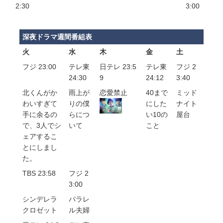
2:30
3:00
深夜ドラマ週間番組表
火
水
木
金
土
フジ 23:00
テレ東
日テレ 23:5
テレ東
フジ 2
24:30
9
24:12
3:40
北くんがか
雨上が
恋愛禁止
40まで
ミッド
わいすぎて
りの僕
にした
ナイト
手に余るの
らにつ
い10の
屋台
で、3人でシ
いて
こと
ェアするこ
とにしまし
た。
TBS 23:58
フジ 2
3:00
シンデレラ
パラレ
クロゼット
ル夫婦