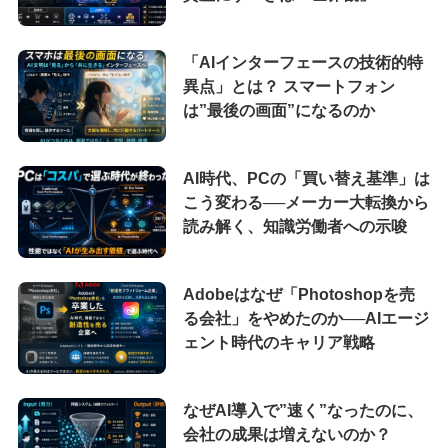
「AIインターフェースの技術的特
異点」とは？ スマートフォン
は”最後の画面”になるのか
AI時代、PCの「買い替え基準」は
こう変わる──メーカー大転換から
読み解く、知識労働者への示唆
Adobeはなぜ「Photoshopを売
る会社」をやめたのか──AIエージ
ェント時代のキャリア戦略
なぜAI導入で”速く”なったのに、
会社の成果は増えないのか？