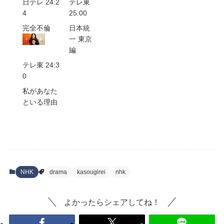
日テレ 24:2
テレ東
4
25:00
完全不倫
日本統
一 東京
編
テレ東 24:3
0
私があなた
といる理由
NHK
drama
kasougirei
nhk
よかったらシェアしてね！