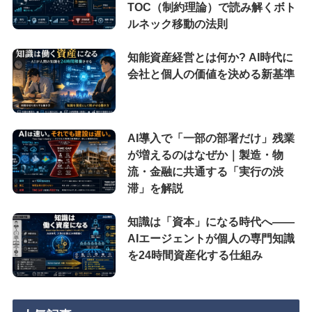
TOC（制約理論）で読み解くボト
ルネック移動の法則
知能資産経営とは何か? AI時代に
会社と個人の価値を決める新基準
AI導入で「一部の部署だけ」残業
が増えるのはなぜか｜製造・物
流・金融に共通する「実行の渋
滞」を解説
知識は「資本」になる時代へ——
AIエージェントが個人の専門知識
を24時間資産化する仕組み