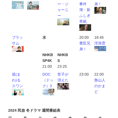
ー・ジ
事件
弟！
ャーニ
簿・新
ー
ふしぎ
草紙
ブラッ
水
20:00
18:45
サム
豊臣兄
浮浪雲
弟！
NHKB
NHKB
SP4K
S
21:00
23:25
巡(ま
DOC
世子が
23:00
22:00
わ)る
（ドッ
消えた
魯山人
スワン
ク）3
のかま
ど
2024 民放 冬ドラマ 週間番組表