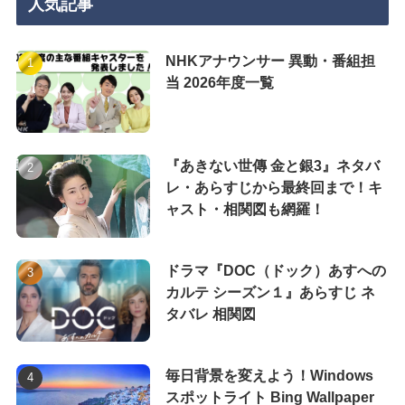
人気記事
NHKアナウンサー 異動・番組担
当 2026年度一覧
『あきない世傳 金と銀3』ネタバ
レ・あらすじから最終回まで！キ
ャスト・相関図も網羅！
ドラマ『DOC（ドック）あすへの
カルテ シーズン１』あらすじ ネ
タバレ 相関図
毎日背景を変えよう！Windows
スポットライト Bing Wallpaper