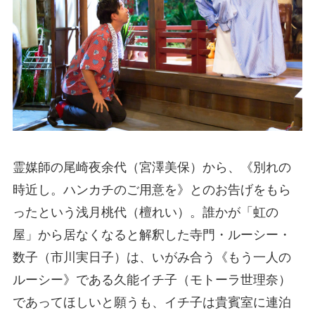
霊媒師の尾崎夜余代（宮澤美保）から、《別れの
時近し。ハンカチのご用意を》とのお告げをもら
ったという浅月桃代（檀れい）。誰かが「虹の
屋」から居なくなると解釈した寺門・ルーシー・
数子（市川実日子）は、いがみ合う《もう一人の
ルーシー》である久能イチ子（モトーラ世理奈）
であってほしいと願うも、イチ子は貴賓室に連泊