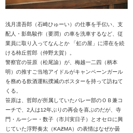
浅月凛吾郎（石崎ひゅーい）の仕事を手伝い、支
配人・影島駿作（要潤）の車を洗車するなど、従
業員に取り入ってなんとか 「虹の屋」に滞在を続
ける柿丘哲郎（仲野太賀）。
警察官の笹原（松尾諭）が、梅越一二四（柄本
明）の推すご当地アイドルがキャンペーンガール
を務める飲酒運転撲滅のポスターを持って訪ねて
くる。
笹原は、哲郎が所属していたバレー部のＯＢ兼コ
ーチで、2人は12年ぶりの再会を喜ぶのだが、寺
門・ルーシー・数子（市川実日子）とオセロに興
じていた浮野奏太（KAƵMA）の表情はなぜか曇