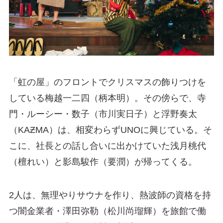
「虹の屋」のフロントでクリスマスの飾りつけを
している梅越一二四（柄本明）。その傍らで、寺
門・ルーシー・数子（市川実日子）と浮野奏太
（KAƵMA）は、相変わらずUNOに興じている。そ
こに、社長との話し合いに出かけていた浅月桃代
（檀れい）と影島駿作（要潤）が帰ってくる。
2人は、無理やりサウナを作り、熱波師の資格を持
つ闇金業者・澤田弥勒（松川尚瑠輝）を旅館で働