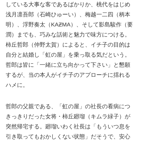
している大事な客であるばかりか、桃代をはじめ
浅月凛吾郎（石崎ひゅーい）、梅越一二四（柄本
明）、浮野奏太（KAƵMA）、そして影島駿作（要
潤）までも、巧みな話術と魅力で味方につける。
柿丘哲郎（仲野太賀）によると、イチ子の目的は
自分と結婚し「虹の屋」を乗っ取る気だという。
哲郎は皆に「一緒に立ち向かって下さい」と懇願
するが、当の本人がイチ子のアプローチに揺れる
ハメに。
哲郎の父親である、「虹の屋」の社長の看病につ
きっきりだった女将・柿丘廻瑠（キムラ緑子）が
突然帰宅する。廻瑠いわく社長は「もういつ息を
引き取ってもおかしくない状態」だそうで、安心