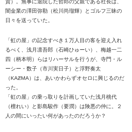
賀）。無事に退院した哲郎の父親である社長は、
闇金業の澤田弥勒（松川尚瑠輝）とゴルフ三昧の
日々を送っていた。
「虹の屋」の記念すべき１万人目の客を迎え入れ
るべく、浅月凛吾郎（石崎ひゅーい）、梅越一二
四（柄本明）らはリハーサルを行うが、寺門・ル
ーシー・数子（市川実日子）と浮野奏太
（KAƵMA）は、あいかわらずオセロに興じるのだ
った。
「虹の屋」の乗っ取りを計画していた浅月桃代
（檀れい）と影島駿作（要潤）は険悪の仲に。２
人の間にいったい何があったのだろうか？