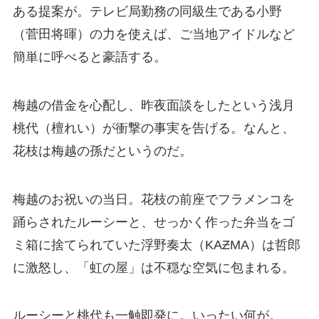
ある提案が。テレビ局勤務の同級生である小野
（菅田将暉）の力を使えば、ご当地アイドルなど
簡単に呼べると豪語する。
梅越の借金を心配し、昨夜面談をしたという浅月
桃代（檀れい）が衝撃の事実を告げる。なんと、
花枝は梅越の孫だというのだ。
梅越のお祝いの当日。花枝の前座でフラメンコを
踊らされたルーシーと、せっかく作った弁当をゴ
ミ箱に捨てられていた浮野奏太（KAƵMA）は哲郎
に激怒し、「虹の屋」は不穏な空気に包まれる。
ルーシーと桃代も一触即発に。いったい何が。