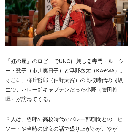
「虹の屋」のロビーでUNOに興じる寺門・ルーシ
ー・数子（市川実日子）と浮野奏太（KAƵMA）。
そこに、柿丘哲郎（仲野太賀）の高校時代の同級
生で、バレー部キャプテンだった小野（菅田将
暉）が訪ねてくる。
３人は、哲郎の高校時代のバレー部顧問とのエピ
ソードや当時の彼女の話で盛り上がるが、やが