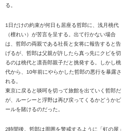
る。
1日だけの約束が何日も居座る哲郎に、浅月桃代
（檀れい）が苦言を呈する。出て行かない場合
は、哲郎の両親である社長と女将に報告すると告
げるが、哲郎は父親が許したら真っ先にクビを切
るのは桃代と凛吾郎親子だと挑発する。しかし桃
代から、10年前にやらかした哲郎の悪行を暴露さ
れる。
東京に戻ると啖呵を切って旅館を出ていく哲郎だ
が、ルーシーと浮野は再び戻ってくるかどうかビ
ールを賭けるのだった。
2時間後。哲郎は周囲を警戒するように「虹の屋」