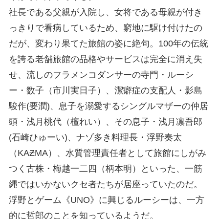
社長である父親が入院し、女将である母親が付き
っきりで看病しているため、窮地に駆け付けたの
だが、変わり果てた旅館の姿に絶句。100年の伝統
を誇る老舗旅館の品格やサービスは完全に消え失
せ、流しのフラメンコダンサーの寺門・ルーシ
ー・数子（市川実日子）、潔癖症の支配人・影島
駿作(要潤)、息子を溺愛するシングルマザーの仲居
頭・浅月桃代（檀れい）、その息子・浅月凛吾郎
(石崎ひゅーい)、ナゾ多き料理長・浮野奏太
（KAƵMA）、水質管理責任者として旅館にしがみ
つく古株・梅越一二四（柄本明）といった、一筋
縄ではいかないクセ者たちが居座っていたのだ。
浮野とゲーム《UNO》に興じるルーシーは、一方
的に哲郎のことを知っているようだ。