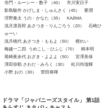
寺門・ルーシー・数子
（40）
市川実日子
影島駿作
かげしま・しゅんさく
（45）
要潤
浮野奏太
うの・かなた
（35）
KAƵMA
浅月凛吾郎
あさつき・りんごろう
（20）
石崎ひ
ゅーい
浅月桃代
あさつき・ももよ
（50）
檀れい
梅越一二四
うめこし・ひふじ
（70）
柄本明
尾崎夜余代
おざき・よよよ
（50）
宮澤美保
澤田弥勒
さわだ・みろく
（30）
松川尚瑠輝
小野
おの
（30）
菅田将暉
ドラマ「ジャパニーズスタイル」 第1話
あらすじ ネタバレ キャスト