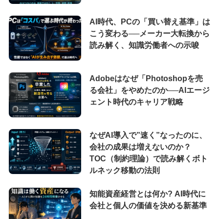
AI時代、PCの「買い替え基準」は
こう変わる──メーカー大転換から
読み解く、知識労働者への示唆
Adobeはなぜ「Photoshopを売
る会社」をやめたのか──AIエージ
ェント時代のキャリア戦略
なぜAI導入で”速く”なったのに、
会社の成果は増えないのか？
TOC（制約理論）で読み解くボト
ルネック移動の法則
知能資産経営とは何か? AI時代に
会社と個人の価値を決める新基準