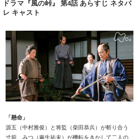
ドラマ『風の峠』 第4話 あらすじ ネタバ
レ キャスト
「懸命」
源五（中村雅俊）と将監（柴田恭兵）が斬り合う
寸前、みつ（麻生祐未）が機転をきかして二人の