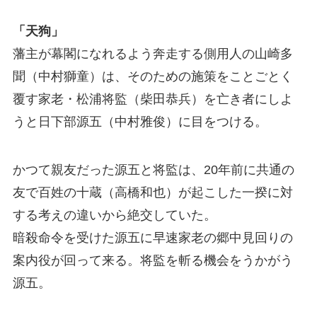
「天狗」
藩主が幕閣になれるよう奔走する側用人の山崎多
聞（中村獅童）は、そのための施策をことごとく
覆す家老・松浦将監（柴田恭兵）を亡き者にしよ
うと日下部源五（中村雅俊）に目をつける。
かつて親友だった源五と将監は、20年前に共通の
友で百姓の十蔵（高橋和也）が起こした一揆に対
する考えの違いから絶交していた。
暗殺命令を受けた源五に早速家老の郷中見回りの
案内役が回って来る。将監を斬る機会をうかがう
源五。