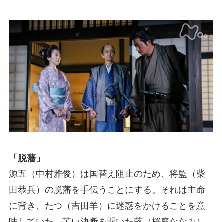
「脱藩」
源五（中村雅俊）は国替え阻止のため、将監（柴
田恭兵）の脱藩を手伝うことにする。それは主命
に背き、たつ（吉田羊）に迷惑をかけることを意
味していた。苦い決断を聞いた蕗（桜庭ななみ）