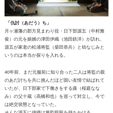
「仇討（あだう）ち」
月ヶ瀬藩の郡方見まわり役・日下部源五（中村雅
俊）の元を娘婿の津田伊織（池田鉄洋）が訪れ、
源五が家老の松浦将監（柴田恭兵）と幼なじみと
いうのは本当か探りを入れる。
40年前、まだ元服前に知り合った二人は将監の親
のあだ討ちを共に挑んだほど固い友情で結ばれて
いたが、日下部家で下働きをする蕗（桜庭なな
み）の父十蔵（高橋和也）を巡って対立し、今で
は絶交状態となっていた。
そんな源五に伊織は将監暗殺を持ちかける。