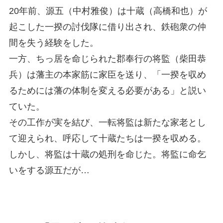
20年前、源五（中村雅俊）は十蔵（高橋和也）が
起こした一揆の討伐隊に借り出され、鉄砲衆の仲
間を失う経験をした。
一方、ちっ居を命じられた郡奉行の将監（柴田恭
兵）は藩主の本家筋に家臣を送り、「一揆を収め
るためには藩の体制を変える必要がある」と説い
ていた。
その工作が実を結び、一転将監は新たな家老とし
て迎えられ、呼応して十蔵たちは一揆を収める。
しかし、将監は十蔵の処刑を命じた。将監に命乞
いをする源五だが…