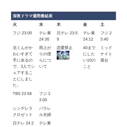
深夜ドラマ週間番組表
火
水
木
金
土
フジ 23:00
テレ東
日テレ 23:5
テレ東
フジ 2
24:30
9
24:12
3:40
北くんがか
雨上が
恋愛禁止
40まで
ミッド
わいすぎて
りの僕
にした
ナイト
手に余るの
らにつ
い10の
屋台
で、3人でシ
いて
こと
ェアするこ
とにしまし
た。
TBS 23:58
フジ 2
3:00
シンデレラ
パラレ
クロゼット
ル夫婦
日テレ 24:2
テレ東