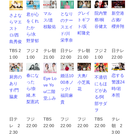
新空港
院内警
グレイ
マル
となり
君が心
さよな
占拠/
察/桐
トギフ
ス/道
のナー
をくれ
らマエ
櫻井翔
谷健太
ト/反
枝駿佑
スエイ
たか
スト
町隆史
ド/川
ら/永
ロ/西
栄李奈
野芽郁
島秀俊
TBS 2
フジ 2
テレ朝
日テレ
テレ朝
フジ 2
日テレ
1:00
1:00
21:00
22:00
21:00
1:00
22:00
恋する
春にな
婚活10
大奥/
厨房の
不適切
Eye Lo
警護24
った
00本ノ
小芝風
あり
にもほ
ve Yo
時/岩
ら/奈
ック/
花
す/門
どがあ
u/二階
本照
緒,木
福田麻
脇麦
る/阿
堂ふみ
梨憲武
貴
部サダ
ヲ
日テ
フジ
TBS
フジ
フジ
TBS
テレ
レ 2
22:00
22:00
22:00
22:00
22:00
朝 2
2:30
3:00