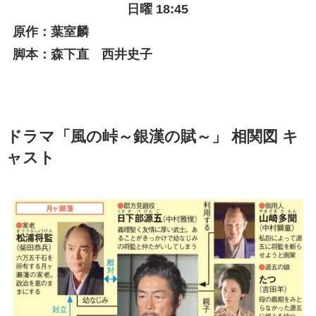
日曜 18:45
原作：葉室麟
脚本：森下直 西井史子
ドラマ「風の峠～銀漢の賦～」 相関図 キ
ャスト