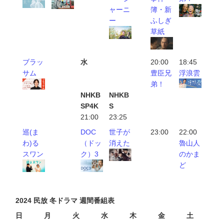
ャーニ
簿・新
ー
ふしぎ
草紙
ブラッ
水
20:00
18:45
サム
豊臣兄
浮浪雲
弟！
NHKB
NHKB
SP4K
S
21:00
23:25
巡(ま
DOC
世子が
23:00
22:00
わ)る
（ドッ
消えた
魯山人
スワン
ク）3
のかま
ど
2024 民放 冬ドラマ 週間番組表
日
月
火
水
木
金
土