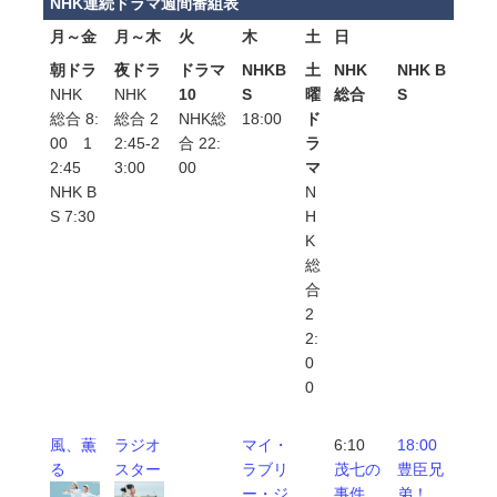
NHK連続ドラマ週間番組表
月～金
月～木
火
木
土
日
朝ドラ
夜ドラ
ドラマ
NHKB
土
NHK
NHK B
NHK
NHK
10
S
曜
総合
S
総合 8:
総合 2
NHK総
18:00
ド
00 1
2:45-2
合 22:
ラ
2:45
3:00
00
マ
NHK B
N
S 7:30
H
K
総
合
2
2:
0
0
風、薫
ラジオ
マイ・
6:10
18:00
る
スター
ラブリ
茂七の
豊臣兄
ー・ジ
事件
弟！