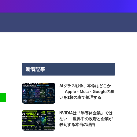
新着記事
AIグラス戦争、本命はどこか
──Apple・Meta・Googleの狙
いを1枚の表で整理する
NVIDIAは「半導体企業」では
ない──世界中の政府と企業が
殺到する本当の理由