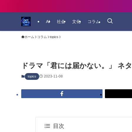
AI
社会
文化
コラム
ホーム
コラム
topics
ドラマ「君には届かない。」 ネタ
2023-11-08
topics
目次