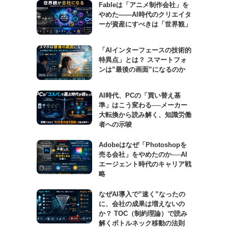
Fableは「アニメ制作会社」を
やめた――AI時代のクリエイタ
ーが資産にすべきは「世界観」
「AIインターフェースの技術的
特異点」とは？ スマートフォ
ンは”最後の画面”になるのか
AI時代、PCの「買い替え基
準」はこう変わる──メーカー
大転換から読み解く、知識労働
者への示唆
Adobeはなぜ「Photoshopを
売る会社」をやめたのか──AI
エージェント時代のキャリア戦
略
なぜAI導入で”速く”なったの
に、会社の成果は増えないの
か？ TOC（制約理論）で読み
解くボトルネック移動の法則