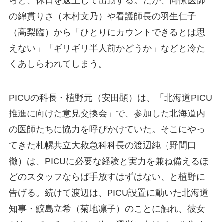
らと、休日を返上して出勤する。だが、同僚医師
の綿貫りさ（木村文乃）や看護師長の羽生仁子
（高梨臨）から「ひとりにカウントできるとは思
えない」「ギリギリ半人前かどうか」などと冷た
くあしらわれてしまう。
PICUの科長・植野元（安田顕）は、「北海道PICU
推進に向けた意見交換会」で、参加した北海道内
の医師たちに協力を呼びかけていた。そこにやっ
てきた札幌共立大救急科科長の渡辺純（野間口
徹）は、PICUに必要な経験と実力を兼ね備えるほ
どのスタッフならば手放すはずはない、と植野に
告げる。続けて渡辺は、PICU設置に動いた北海道
知事・鮫島立希（菊地凛子）のことに触れ、彼女