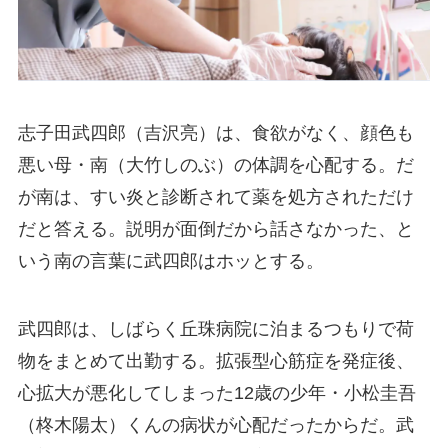
志子田武四郎（吉沢亮）は、食欲がなく、顔色も
悪い母・南（大竹しのぶ）の体調を心配する。だ
が南は、すい炎と診断されて薬を処方されただけ
だと答える。説明が面倒だから話さなかった、と
いう南の言葉に武四郎はホッとする。
武四郎は、しばらく丘珠病院に泊まるつもりで荷
物をまとめて出勤する。拡張型心筋症を発症後、
心拡大が悪化してしまった12歳の少年・小松圭吾
（柊木陽太）くんの病状が心配だったからだ。武