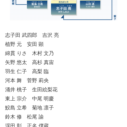
志子田 武四郎 吉沢 亮
植野 元 安田 顕
綿貫 りさ 木村 文乃
矢野 悠太 高杉 真宙
羽生 仁子 高梨 臨
河本 舞 菅野 莉央
涌井 桃子 生田絵梨花
東上 宗介 中尾 明慶
鮫島 立希 菊地 凛子
鈴木 修 松尾 諭
浮田 彰 正名 僕蔵