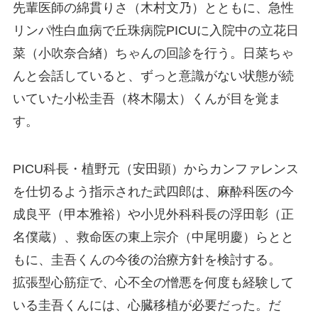
先輩医師の綿貫りさ（木村文乃）とともに、急性
リンパ性白血病で丘珠病院PICUに入院中の立花日
菜（小吹奈合緖）ちゃんの回診を行う。日菜ちゃ
んと会話していると、ずっと意識がない状態が続
いていた小松圭吾（柊木陽太）くんが目を覚ま
す。
PICU科長・植野元（安田顕）からカンファレンス
を仕切るよう指示された武四郎は、麻酔科医の今
成良平（甲本雅裕）や小児外科科長の浮田彰（正
名僕蔵）、救命医の東上宗介（中尾明慶）らとと
もに、圭吾くんの今後の治療方針を検討する。
拡張型心筋症で、心不全の憎悪を何度も経験して
いる圭吾くんには、心臓移植が必要だった。だ