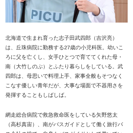
北海道で生まれ育った志子田武四郎（吉沢亮）
は、丘珠病院に勤務する27歳の小児科医。幼いこ
ろに父を亡くし、女手ひとつで育ててくれた母・
南（大竹しのぶ）とふたり暮らしをしている。武
四郎は、母思いで料理上手、家事全般もそつなく
こなす優しい青年だが、大事な場面で不器用さを
発揮することもしばしば。
網走総合病院で救急救命医をしている矢野悠太
（高杉真宙）、南がバスガイドとして働く旅行バ