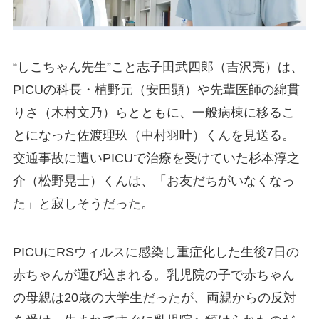
“しこちゃん先生”こと志子田武四郎（吉沢亮）は、
PICUの科長・植野元（安田顕）や先輩医師の綿貫
りさ（木村文乃）らとともに、一般病棟に移るこ
とになった佐渡理玖（中村羽叶）くんを見送る。
交通事故に遭いPICUで治療を受けていた杉本淳之
介（松野晃士）くんは、「お友だちがいなくなっ
た」と寂しそうだった。
PICUにRSウィルスに感染し重症化した生後7日の
赤ちゃんが運び込まれる。乳児院の子で赤ちゃん
の母親は20歳の大学生だったが、両親からの反対