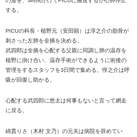
の道を、3時間かけてPICUに搬送するが心肺停止
する。
PICUの科長・植野元（安田顕）は淳之介の肋骨が
刺さった左肺を全摘を決める。
武四郎は全摘を心配する父親に同調し肺の温存を
植野に掛け合い、温存手術ができるように術後の
管理をするスタッフを3日間で集める。惇之介は呼
吸が回復し助かる。
心配する武四郎に悠太は何事もないと言って網走
に戻る。
綿貫りさ（木村 文乃）の元夫は病院を辞めてい