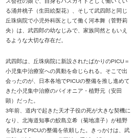
ス会社の娘で、自身もバスガイドとして働いてい
る涌井桃子（生田絵梨花）、そして武四郎と同じ
丘珠病院で小児外科医として働く河本舞（菅野莉
央）は、武四郎の幼なじみで、家族同然ともいえ
るような大切な存在だ。
武四郎は、丘珠病院に新設されたばかりのPICU＝
小児集中治療室への異動を命じられる。そこで出
会ったのが、日本各地でPICUの整備を推し進めて
きた小児集中治療のパイオニア・植野元（安田
顕）だった。
3年前、道内で起きた天才子役の死が大きな契機に
なり、北海道知事の鮫島立希（菊地凛子）が植野
を訪ねてPICUの整備を依頼した。きっかけは、武