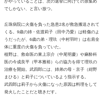
がやっていることは、次の選挙に向けての票集め
でしかない、と言い放つ。
丘珠病院に火傷を負った急患2名が救急搬送されて
くる。9歳の姉・佐渡莉子（田中乃愛）は軽傷のよ
うだったが、6歳の弟・理玖（中村羽叶）は右肩全
体に重度の火傷を負っていた。
植野は、救命医の東上宗介（中尾明慶）や麻酔科
医の今成良平（甲本雅裕）らの協力を得て理玖の
治療を開始。武四郎には、姉弟の母・京子（紺野
まひる）と莉子についているよう指示する。
武四郎は莉子から火傷になった原因は料理をして
発火したことだと聴きだす。