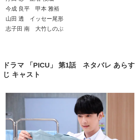
今成 良平 甲本 雅裕
山田 透 イッセー尾形
志子田 南 大竹しのぶ
ドラマ 「PICU」 第1話 ネタバレ あらす
じ キャスト