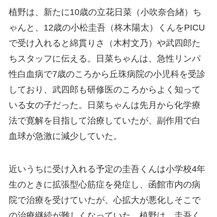
植野は、新たに10歳の立花日菜（小吹奈合緖）ち
ゃんと、12歳の小松圭吾（柊木陽太）くんをPICU
で受け入れると綿貫りさ（木村文乃）や武四郎た
ちスタッフに伝える。日菜ちゃんは、急性リンパ
性白血病で7歳のころから丘珠病院の小児科を受診
しており、武四郎も研修医のころからよく知って
いる女の子だった。日菜ちゃんは先月から化学療
法で寛解を目指して治療していたが、副作用で白
血球が急激に減少していた。
近いうちに受け入れる予定の圭吾くんは小学校4年
生のときに拡張型心筋症を発症し、函館市内の病
院で治療を受けていたが、心拡大が悪化しそこで
の治療継続が難しくなっていた。植野は、圭吾く