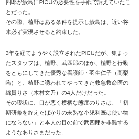
四郎が鮫島にPICUの必要性を手紙で訴えていたこ
とだった。
その際、植野はある条件を提示し鮫島は、近い将
来必ず実現させると約束した。
3年を経てようやく設立されたPICUだが、集まっ
たスタッフは、植野、武四郎のほか、植野と行動
をともにしてきた優秀な看護師・羽生仁子（高梨
臨）と、植野に誘われてやってきた救急救命医の
綿貫りさ（木村文乃）の4人だけだった。
その現状に、口が悪く横柄な態度のりさは、「初
期研修を終えたばかりの未熟な小児科医は使い物
にならない」と本人の目の前で武四郎を非難する
ようなありさまだった。