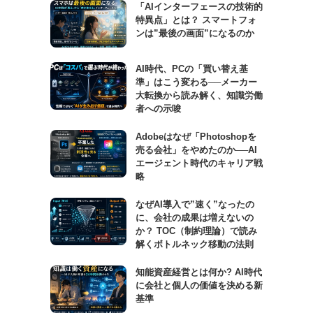
「AIインターフェースの技術的
特異点」とは？ スマートフォ
ンは”最後の画面”になるのか
AI時代、PCの「買い替え基
準」はこう変わる──メーカー
大転換から読み解く、知識労働
者への示唆
Adobeはなぜ「Photoshopを
売る会社」をやめたのか──AI
エージェント時代のキャリア戦
略
なぜAI導入で”速く”なったの
に、会社の成果は増えないの
か？ TOC（制約理論）で読み
解くボトルネック移動の法則
知能資産経営とは何か? AI時代
に会社と個人の価値を決める新
基準