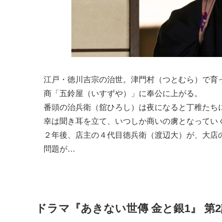
江戸・徳川吉宗の治世。津門村（つとむら）で育
商「五鈴屋（いすずや）」に奉公に上がる。
番頭の治兵衛（舘ひろし）は夜になると丁稚たち
幸は聞き耳を立て、いつしか商いの虜となってい
２年後、店主の４代目徳兵衛（渡辺大）が、大店
問題が…
ドラマ『あきない世傳 金と銀1』 第2