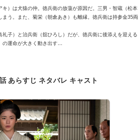
アキ）は犬猿の仲。徳兵衛の放蕩が原因だ。三男・智蔵（松本
しまう。また、菊栄（朝倉あき）も離縁。徳兵衛は持参金35両
島礼子）と治兵衛（舘ひろし）だが、徳兵衛に後添えを迎える
）の運命が大きく動き出す…
話 あらすじ ネタバレ キャスト