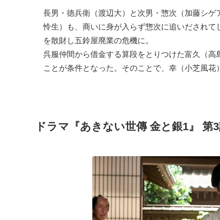
長男・徳兵衛（渡辺大）と次男・惣次（加藤シゲ
怜生）も、商いに身が入らず惣次に追いだされて
を散財し五鈴屋廃業の危機に。
呉服仲間から借金する算段をとりつけた富久（高
ことが条件となった。そのことで、幸（小芝風花
ドラマ『あきない世傳 金と銀1』 第3