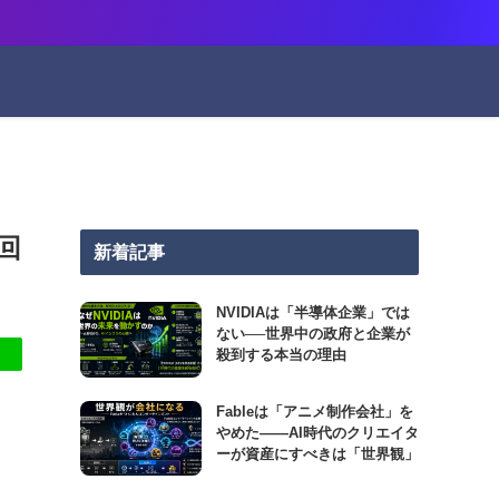
回
新着記事
NVIDIAは「半導体企業」では
ない──世界中の政府と企業が
殺到する本当の理由
Fableは「アニメ制作会社」を
やめた――AI時代のクリエイタ
ーが資産にすべきは「世界観」