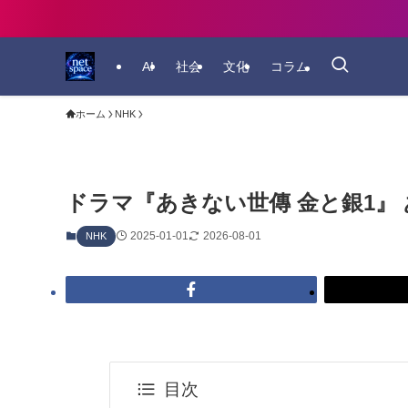
AI
社会
文化
コラム
ホーム
NHK
ドラマ『あきない世傳 金と銀1』 
2025-01-01
2026-08-01
NHK
目次