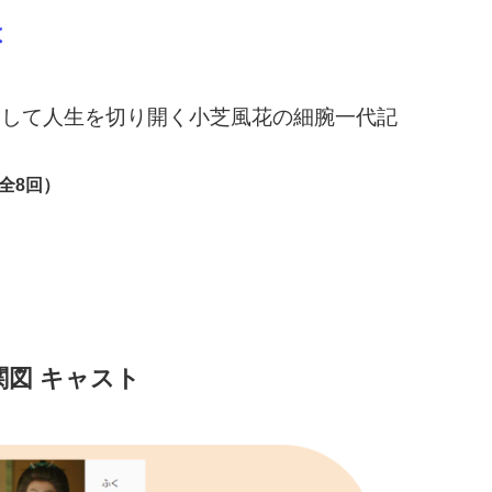
は
通して人生を切り開く小芝風花の細腕一代記
～ （全8回）
関図 キャスト