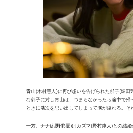
青山(木村慧人)に再び想いを告げられた郁子(堀田
な郁子に対し青山は、つまらなかったら途中で帰
ときに浩次を思い出してしまって涙が溢れる。そ
一方、ナナ(紺野彩夏)はカズマ(野村康太)との結