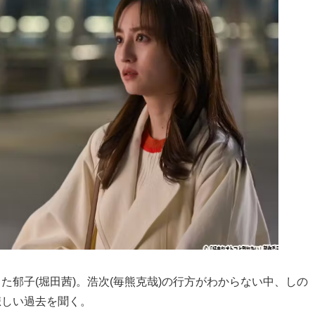
た郁子(堀田茜)。浩次(毎熊克哉)の行方がわからない中、しの
悲しい過去を聞く。