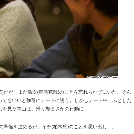
茜)だが、まだ浩次(毎熊克哉)のことを忘れられずにいた。そん
ってもいいと強引にデートに誘う。しかしデート中、ふとした
れを見た青山は、帰り際まさかの行動に…
婚の準備を進めるが、イチ(柏木悠)のことを思い出し…。