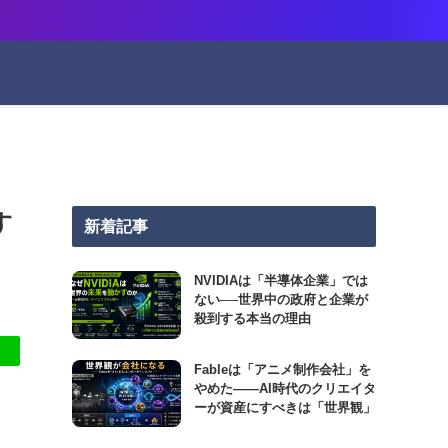
す
新着記事
NVIDIAは「半導体企業」では
ない──世界中の政府と企業が
殺到する本当の理由
Fableは「アニメ制作会社」を
やめた――AI時代のクリエイタ
ーが資産にすべきは「世界観」