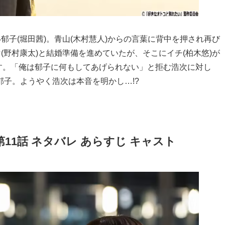
郁子(堀田茜)。青山(木村慧人)からの言葉に背中を押され再び
(野村康太)と結婚準備を進めていたが、そこにイチ(柏木悠)が
す。「俺は郁子に何もしてあげられない」と拒む浩次に対し
子。ようやく浩次は本音を明かし…!?
11話 ネタバレ あらすじ キャスト