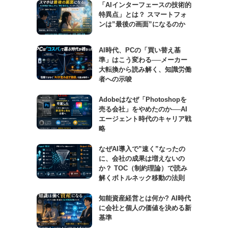
「AIインターフェースの技術的
特異点」とは？ スマートフォ
ンは”最後の画面”になるのか
AI時代、PCの「買い替え基
準」はこう変わる──メーカー
大転換から読み解く、知識労働
者への示唆
Adobeはなぜ「Photoshopを
売る会社」をやめたのか──AI
エージェント時代のキャリア戦
略
なぜAI導入で”速く”なったの
に、会社の成果は増えないの
か？ TOC（制約理論）で読み
解くボトルネック移動の法則
知能資産経営とは何か? AI時代
に会社と個人の価値を決める新
基準