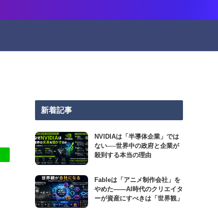
新着記事
NVIDIAは「半導体企業」では
ない──世界中の政府と企業が
殺到する本当の理由
Fableは「アニメ制作会社」を
やめた――AI時代のクリエイタ
ーが資産にすべきは「世界観」