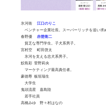
氷河衛
江口のりこ
ベンチャー企業社長。スーパーリッチを追い求
春野優
赤楚衛二
貧乏な専門学生。子犬系男子。
宮村空 町田啓太
氷河を支える忠犬系男子。
鮫島彩 菅野莉央
マーケティング最高責任者。
豪徳尊 板垣瑞生
大学生
鬼頭流星 嘉島陸
若手社員
高橋みゆ 野々村はなの