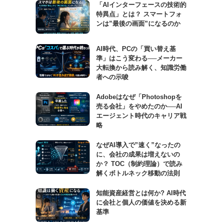
「AIインターフェースの技術的
特異点」とは？ スマートフォ
ンは”最後の画面”になるのか
AI時代、PCの「買い替え基
準」はこう変わる──メーカー
大転換から読み解く、知識労働
者への示唆
Adobeはなぜ「Photoshopを
売る会社」をやめたのか──AI
エージェント時代のキャリア戦
略
なぜAI導入で”速く”なったの
に、会社の成果は増えないの
か？ TOC（制約理論）で読み
解くボトルネック移動の法則
知能資産経営とは何か? AI時代
に会社と個人の価値を決める新
基準