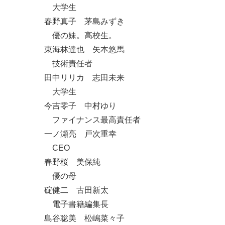
大学生
春野真子 茅島みずき
優の妹。高校生。
東海林達也 矢本悠馬
技術責任者
田中リリカ 志田未来
大学生
今吉零子 中村ゆり
ファイナンス最高責任者
一ノ瀬亮 戸次重幸
CEO
春野桜 美保純
優の母
碇健二 古田新太
電子書籍編集長
島谷聡美 松嶋菜々子