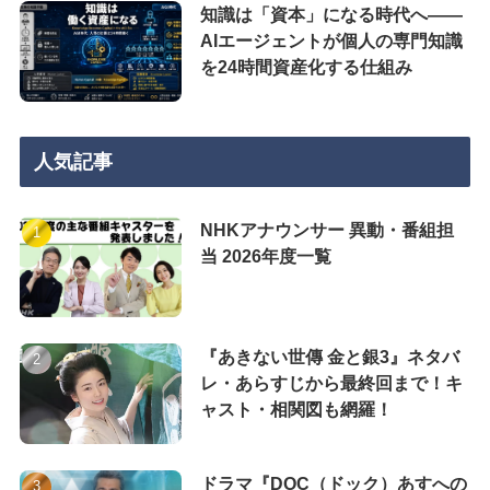
知識は「資本」になる時代へ——
AIエージェントが個人の専門知識
を24時間資産化する仕組み
人気記事
NHKアナウンサー 異動・番組担
当 2026年度一覧
『あきない世傳 金と銀3』ネタバ
レ・あらすじから最終回まで！キ
ャスト・相関図も網羅！
ドラマ『DOC（ドック）あすへの