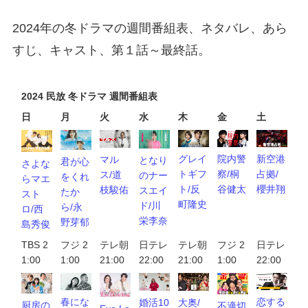
2024年の冬ドラマの週間番組表、ネタバレ、あら
すじ、キャスト、第１話～最終話。
2024 民放 冬ドラマ 週間番組表
日
月
火
水
木
金
土
新空港
院内警
グレイ
マル
となり
君が心
さよな
占拠/
察/桐
トギフ
ス/道
のナー
をくれ
らマエ
櫻井翔
谷健太
ト/反
枝駿佑
スエイ
たか
スト
町隆史
ド/川
ら/永
ロ/西
栄李奈
野芽郁
島秀俊
TBS 2
フジ 2
テレ朝
日テレ
テレ朝
フジ 2
日テレ
1:00
1:00
21:00
22:00
21:00
1:00
22:00
恋する
春にな
婚活10
大奥/
厨房の
不適切