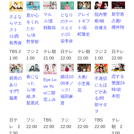
新空港
院内警
グレイ
マル
となり
君が心
さよな
占拠/
察/桐
トギフ
ス/道
のナー
をくれ
らマエ
櫻井翔
谷健太
ト/反
枝駿佑
スエイ
たか
スト
町隆史
ド/川
ら/永
ロ/西
栄李奈
野芽郁
島秀俊
TBS 2
フジ 2
テレ朝
日テレ
テレ朝
フジ 2
日テレ
1:00
1:00
21:00
22:00
21:00
1:00
22:00
恋する
春にな
婚活10
大奥/
厨房の
不適切
Eye Lo
警護24
った
00本ノ
小芝風
あり
にもほ
ve Yo
時/岩
ら/奈
ック/
花
す/門
どがあ
u/二階
本照
緒,木
福田麻
脇麦
る/阿
堂ふみ
梨憲武
貴
部サダ
ヲ
日テ
フジ
TBS
フジ
フジ
TBS
テレ
レ 2
22:00
22:00
22:00
22:00
22:00
朝 2
2:30
3:00