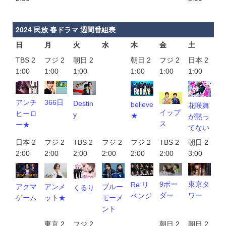
2024 民放 春ドラマ 週間番組表
日
月
火
水
木
金
土
TBS 2
フジ 2
朝日 2
朝日 2
フジ 2
日本 2
1:00
1:00
1:00
1:00
1:00
1:00
366日
アンチ
Destin
believe
花咲舞
イップ
ヒーロ
y
★
が黙っ
ス
ー★
てない
日本 2
フジ 2
TBS 2
フジ 2
フジ 2
TBS 2
朝日 2
2:00
2:00
2:00
2:00
2:00
2:00
3:00
9ボー
東京タ
Re:リ
アンメ
アクマ
ブルー
くるり
ダー
ワー
ベンジ
ット★
ゲーム
モーメ
ント
東京 2
フジ 2
朝日 2
朝日 2