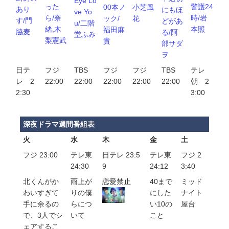
Eye Lo
警護24
った
00本ノ
小芝風
あり
にもほ
ve Yo
時/岩
ら/奈
ック/
花
す/門
どがあ
u/二階
本照
緒,木
福田麻
脇麦
る/阿
堂ふみ
梨憲武
貴
部サダ
ヲ
日テ
フジ
TBS
フジ
フジ
TBS
テレ
レ 2
22:00
22:00
22:00
22:00
22:00
朝 2
2:30
3:00
深夜ドラマ週間番組表
火
水
木
金
土
フジ 23:00
テレ東
日テレ 23:5
テレ東
フジ 2
24:30
9
24:12
3:40
北くんがか
雨上が
恋愛禁止
40まで
ミッド
わいすぎて
りの僕
にした
ナイト
手に余るの
らにつ
い10の
屋台
で、3人でシ
いて
こと
ェアするこ