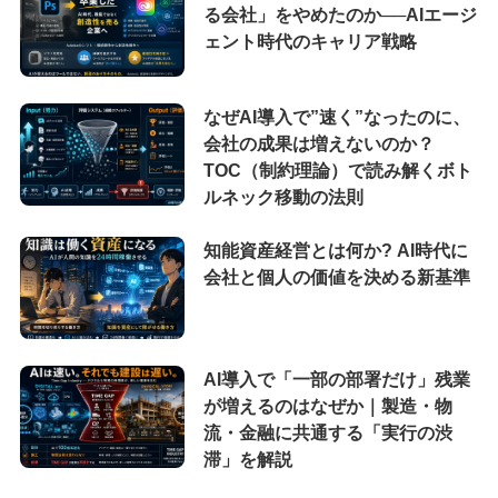
る会社」をやめたのか──AIエージ
ェント時代のキャリア戦略
なぜAI導入で”速く”なったのに、
会社の成果は増えないのか？
TOC（制約理論）で読み解くボト
ルネック移動の法則
知能資産経営とは何か? AI時代に
会社と個人の価値を決める新基準
AI導入で「一部の部署だけ」残業
が増えるのはなぜか｜製造・物
流・金融に共通する「実行の渋
滞」を解説