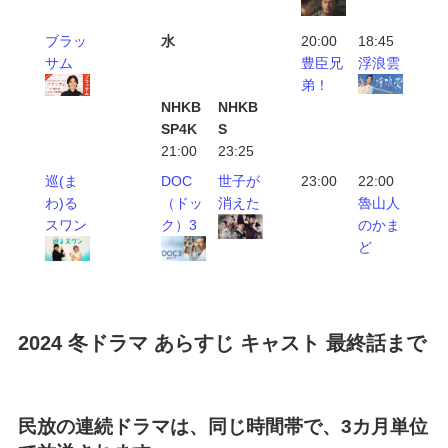
ブラッ
水
20:00
18:45
サム
豊臣兄
浮浪雲
弟！
NHKB
NHKB
SP4K
S
21:00
23:25
巡(ま
DOC
世子が
23:00
22:00
わ)る
（ドッ
消えた
魯山人
スワン
ク）3
のかま
ど
2024 冬ドラマ あらすじ キャスト 最終話まで
民放の連続ドラマは、同じ時間帯で、3カ月単位