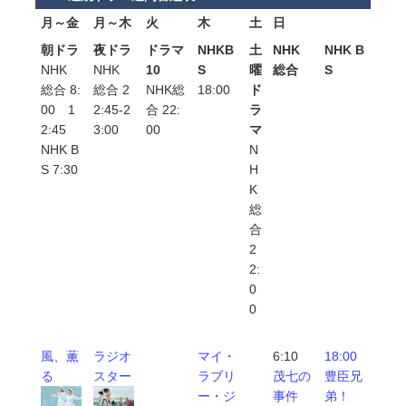
月～金
月～木
火
木
土
日
朝ドラ
夜ドラ
ドラマ
NHKB
土
NHK
NHK B
NHK
NHK
10
S
曜
総合
S
総合 8:
総合 2
NHK総
18:00
ド
00 1
2:45-2
合 22:
ラ
2:45
3:00
00
マ
NHK B
N
S 7:30
H
K
総
合
2
2:
0
0
風、薫
ラジオ
マイ・
6:10
18:00
る
スター
ラブリ
茂七の
豊臣兄
ー・ジ
事件
弟！