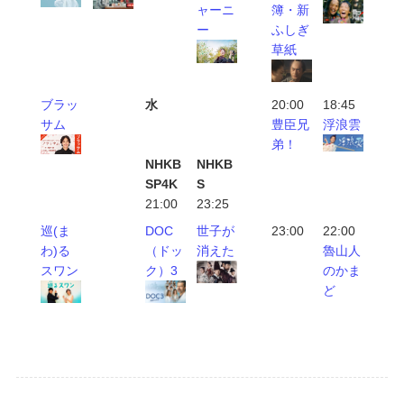
ャーニ
簿・新
ー
ふしぎ
草紙
ブラッ
水
20:00
18:45
サム
豊臣兄
浮浪雲
弟！
NHKB
NHKB
SP4K
S
21:00
23:25
巡(ま
DOC
世子が
23:00
22:00
わ)る
（ドッ
消えた
魯山人
スワン
ク）3
のかま
ど