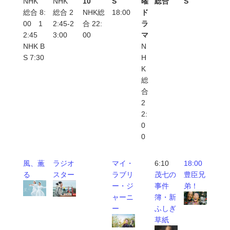
NHK
NHK
10
S
曜
総合
S
総合 8:
総合 2
NHK総
18:00
ド
00 1
2:45-2
合 22:
ラ
2:45
3:00
00
マ
NHK B
N
S 7:30
H
K
総
合
2
2:
0
0
風、薫
ラジオ
マイ・
6:10
18:00
る
スター
ラブリ
茂七の
豊臣兄
ー・ジ
事件
弟！
ャーニ
簿・新
ー
ふしぎ
草紙