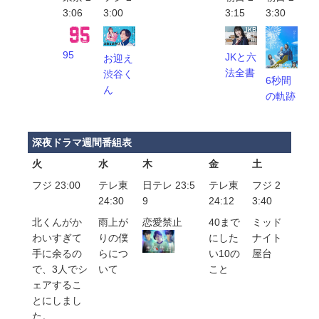
3:06
3:00
3:15
3:30
95
JKと六
お迎え
法全書
渋谷く
6秒間
ん
の軌跡
深夜ドラマ週間番組表
火
水
木
金
土
フジ 23:00
テレ東
日テレ 23:5
テレ東
フジ 2
24:30
9
24:12
3:40
北くんがか
雨上が
恋愛禁止
40まで
ミッド
わいすぎて
りの僕
にした
ナイト
手に余るの
らにつ
い10の
屋台
で、3人でシ
いて
こと
ェアするこ
とにしまし
た。