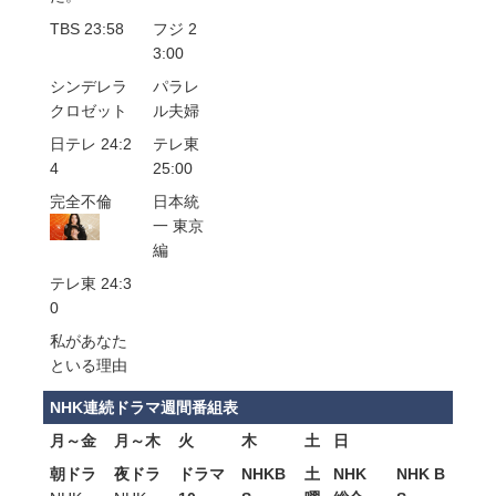
TBS 23:58
フジ 2
3:00
シンデレラ
パラレ
クロゼット
ル夫婦
日テレ 24:2
テレ東
4
25:00
完全不倫
日本統
一 東京
編
テレ東 24:3
0
私があなた
といる理由
NHK連続ドラマ週間番組表
月～金
月～木
火
木
土
日
朝ドラ
夜ドラ
ドラマ
NHKB
土
NHK
NHK B