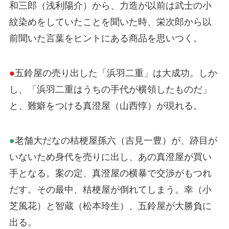
和三郎（浅利陽介）から、力造が以前は武士の小
紋染めをしていたことを聞いた時、栄次郎から以
前聞いた言葉をヒントにある商品を思いつく。
●
五鈴屋の売り出した「浜羽二重」は大成功。しか
し、「浜羽二重はうちの手代が横領したものだ」
と、難癖をつける真澄屋（山西惇）が現れる。
●
老舗大だなの桔梗屋孫六（吉見一豊）が、跡目が
いないため身代を売りに出し、あの真澄屋が買い
手となる。案の定、真澄屋の横暴で交渉がもつれ
だす。その最中、桔梗屋が倒れてしまう。幸（小
芝風花）と智蔵（松本玲生）、五鈴屋が大勝負に
出る。