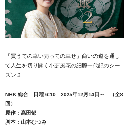
「買うての幸い売っての幸せ」商いの道を通し
て人生を切り開く小芝風花の細腕一代記のシー
ズン２
NHK 総合 日曜 6:10
2025年12月14日～ （全8
回）
原作：髙田郁
脚本：山本むつみ