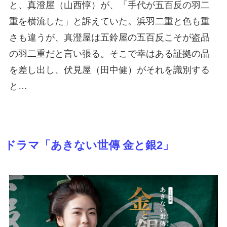
と、真澄屋（山西惇）が、「手代が五百反の羽二
重を横流した」と訴えていた。浜羽二重と色も重
さも違うが、真澄屋は五鈴屋の五百反こそが盗品
の羽二重だと言い張る。そこで幸はある証拠の品
を差し出し、伏見屋（田中健）がそれを識別する
と…
ドラマ「あきない世傳 金と銀2」