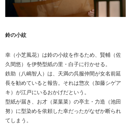
鈴の小紋
幸（小芝風花）は鈴の小紋を作るため、賢輔（佐
久間悠）を伊勢型紙の里・白子に行かせる。
鉄助（八嶋智人）は、天満の呉服仲間が女名前延
長を勧めていると報告。それは惣次（加藤シゲア
キ）が江戸にいるおかげだという。
型紙が届き、お才（菜葉菜）の亭主・力造（池田
努）に型染めを依頼した幸だったがなぜか断られ
てしまう。