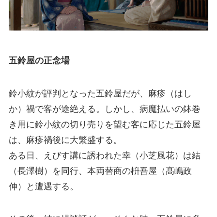
五鈴屋の正念場
鈴小紋が評判となった五鈴屋だが、麻疹（はし
か）禍で客が途絶える。しかし、病魔払いの鉢巻
き用に鈴小紋の切り売りを望む客に応じた五鈴屋
は、麻疹禍後に大繁盛する。
ある日、えびす講に誘われた幸（小芝風花）は結
（長澤樹）を同行、本両替商の枡吾屋（髙嶋政
伸）と遭遇する。