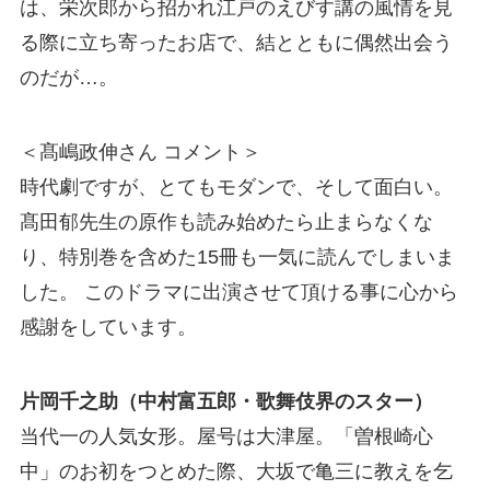
は、栄次郎から招かれ江戸のえびす講の風情を見
る際に立ち寄ったお店で、結とともに偶然出会う
のだが…。
＜髙嶋政伸さん コメント＞
時代劇ですが、とてもモダンで、そして面白い。
髙田郁先生の原作も読み始めたら止まらなくな
り、特別巻を含めた15冊も一気に読んでしまいま
した。 このドラマに出演させて頂ける事に心から
感謝をしています。
片岡千之助（中村富五郎・歌舞伎界のスター）
当代一の人気女形。屋号は大津屋。「曽根崎心
中」のお初をつとめた際、大坂で亀三に教えを乞