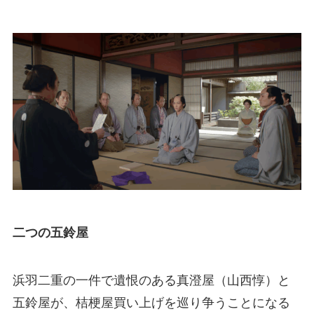
二つの五鈴屋
浜羽二重の一件で遺恨のある真澄屋（山西惇）と
五鈴屋が、桔梗屋買い上げを巡り争うことになる