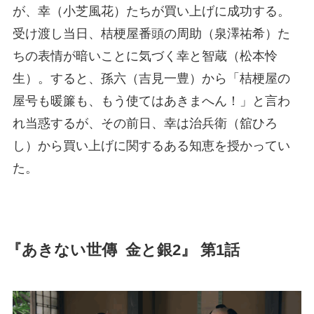
が、幸（小芝風花）たちが買い上げに成功する。
受け渡し当日、桔梗屋番頭の周助（泉澤祐希）た
ちの表情が暗いことに気づく幸と智蔵（松本怜
生）。すると、孫六（吉見一豊）から「桔梗屋の
屋号も暖簾も、もう使てはあきまへん！」と言わ
れ当惑するが、その前日、幸は治兵衛（舘ひろ
し）から買い上げに関するある知恵を授かってい
た。
『あきない世傳 金と銀2』 第1話