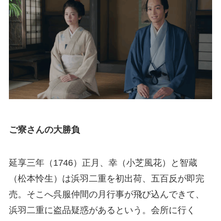
ご寮さんの大勝負
延享三年（1746）正月、幸（小芝風花）と智蔵
（松本怜生）は浜羽二重を初出荷、五百反が即完
売。そこへ呉服仲間の月行事が飛び込んできて、
浜羽二重に盗品疑惑があるという。会所に行く