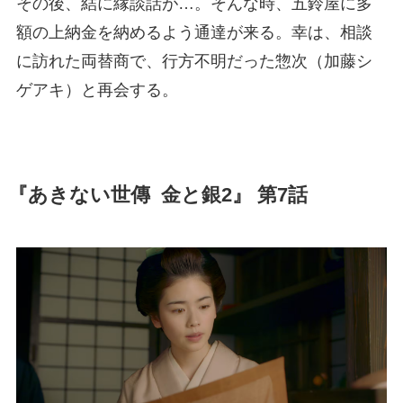
その後、結に縁談話が…。そんな時、五鈴屋に多
額の上納金を納めるよう通達が来る。幸は、相談
に訪れた両替商で、行方不明だった惣次（加藤シ
ゲアキ）と再会する。
『あきない世傳 金と銀2』 第7話