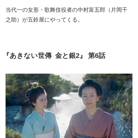
当代一の女形・歌舞伎役者の中村富五郎（片岡千
之助）が五鈴屋にやってくる。
『あきない世傳 金と銀2』 第6話