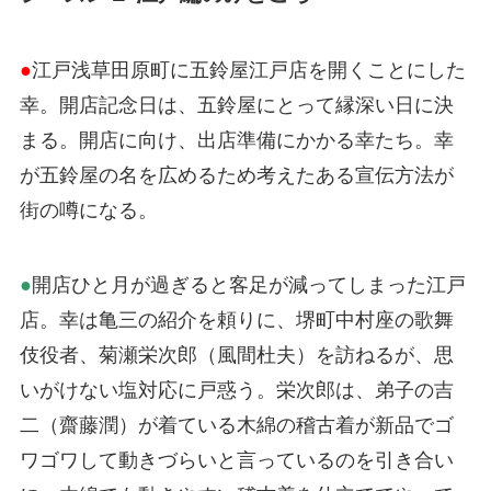
●
江戸浅草田原町に五鈴屋江戸店を開くことにした
幸。開店記念日は、五鈴屋にとって縁深い日に決
まる。開店に向け、出店準備にかかる幸たち。幸
が五鈴屋の名を広めるため考えたある宣伝方法が
街の噂になる。
●
開店ひと月が過ぎると客足が減ってしまった江戸
店。幸は亀三の紹介を頼りに、堺町中村座の歌舞
伎役者、菊瀬栄次郎（風間杜夫）を訪ねるが、思
いがけない塩対応に戸惑う。栄次郎は、弟子の吉
二（齋藤潤）が着ている木綿の稽古着が新品でゴ
ワゴワして動きづらいと言っているのを引き合い