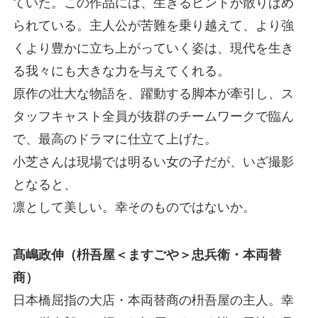
ていた。この作品には、生きるヒントが散りばめ
られている。主人公が苦難を乗り越えて、より強
くより豊かに立ち上がっていく姿は、現代を生き
る我々にも大きな力を与えてくれる。
原作の壮大な物語を、躍動する脚本が牽引し、ス
タッフキャスト全員が抜群のチームワークで臨ん
で、最高のドラマに仕立て上げた。
小芝さんは現場では明るい女の子だが、いざ撮影
となると、
凛として美しい。幸そのものではないか。
髙嶋政伸（枡吾屋＜ますごや＞忠兵衛・本両替
商）
日本橋屈指の大店・本両替商の枡吾屋の主人。幸