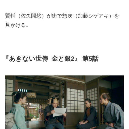
賢輔（佐久間悠）が街で惣次（加藤シゲアキ）を
見かける。
『あきない世傳 金と銀2』 第5話